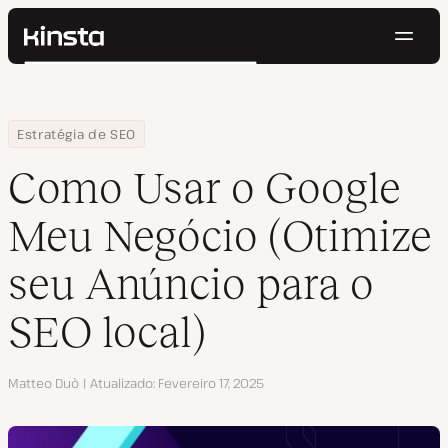
Nave
Kinsta®
Pesquisar
Plataforma
Soluções
Login
Testar gratuitamente
Home
Centro de Recursos
Blog
Como Usar o Google Meu Negócio (Otimize seu Anúncio para o SE
Estratégia de SEO
Preços
Recursos
Como Usar o Google
Contato
Meu Negócio (Otimize
seu Anúncio para o
SEO local)
Autor
Matteo Duò
Atualizado
Fevereiro 17, 2025