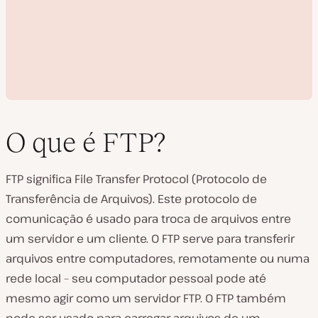
O que é FTP?
FTP significa File Transfer Protocol (Protocolo de
R
Transferência de Arquivos). Este protocolo de
e
p
comunicação é usado para troca de arquivos entre
r
o
um servidor e um cliente. O FTP serve para transferir
d
u
arquivos entre computadores, remotamente ou numa
z
rede local – seu computador pessoal pode até
i
r
mesmo agir como um servidor FTP. O FTP também
v
í
pode ser usado para carregar arquivos de um