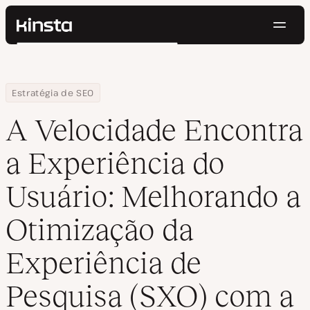
Nave
Kinsta®
Pesquisar
Plataforma
Soluções
Login
Testar gratuitamente
Home
Centro de Recursos
Blog
A Velocidade Encontra a Experiência do Usuário: Melhorando a O
Estratégia de SEO
Preços
Recursos
A Velocidade Encontra
Contato
a Experiência do
Usuário: Melhorando a
Otimização da
Experiência de
Pesquisa (SXO) com a