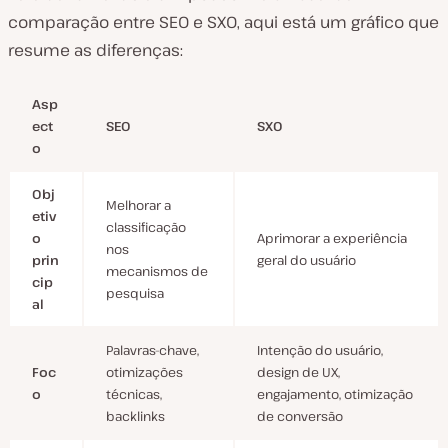
comparação entre SEO e SXO, aqui está um gráfico que
resume as diferenças:
Asp
ect
SEO
SXO
o
Obj
Melhorar a
etiv
classificação
o
Aprimorar a experiência
nos
prin
geral do usuário
mecanismos de
cip
pesquisa
al
Palavras-chave,
Intenção do usuário,
Foc
otimizações
design de UX,
o
técnicas,
engajamento, otimização
backlinks
de conversão