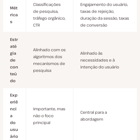
Classificações
Engajamento do usuário,
Mét
de pesquisa,
taxas de rejeição,
rica
tráfego orgânico,
duração da sessão, taxas
s
CTR
de conversão
Estr
até
Alinhado com os
gia
Alinhado às
algoritmos dos
de
necessidades e à
mecanismos de
con
intenção do usuário
pesquisa
teú
do
Exp
eriê
nci
Importante, mas
Central para a
a
não o foco
abordagem
do
principal
usu
ário