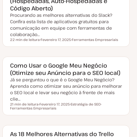
(Hospedadas, Auto-Hospedadas e
u
Código Aberto)
a
l
Procurando as melhores alternativas do Slack?
i
z
Confira esta lista de aplicativos gratuitos para
a
comunicação em equipe com ferramentas de
ç
ã
colaboração…
o
22 min de leitura
Fevereiro 17, 2025
Ferramentas Empresariais
Tempo de leitura
D
T
a
ó
t
p
a
i
d
c
e
o
Como Usar o Google Meu Negócio
a
(Otimize seu Anúncio para o SEO local)
t
u
Já se perguntou o que é o Google Meu Negócio?
a
l
Aprenda como otimizar seu anúncio para melhorar
i
z
o SEO local e levar seu negócio à frente de mais
a
clie…
ç
ã
21 min de leitura
Fevereiro 17, 2025
Estratégia de SEO
o
Tempo de leitura
Ferramentas Empresariais
D
T
T
a
ó
ó
t
p
p
a
i
i
d
c
c
e
o
o
a
As 18 Melhores Alternativas do Trello
t