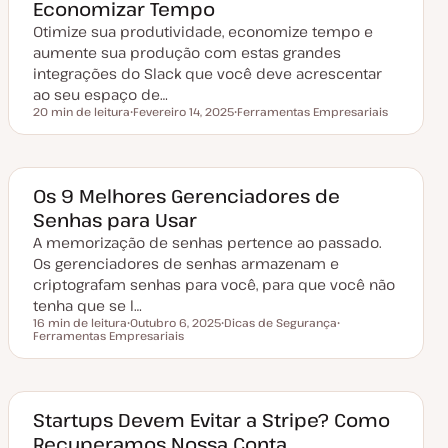
Economizar Tempo
u
a
Otimize sua produtividade, economize tempo e
l
i
aumente sua produção com estas grandes
z
a
integrações do Slack que você deve acrescentar
ç
ao seu espaço de…
ã
o
20 min de leitura
Fevereiro 14, 2025
Ferramentas Empresariais
Tempo de leitura
D
T
a
ó
t
p
a
i
d
c
e
o
Os 9 Melhores Gerenciadores de
a
Senhas para Usar
t
u
A memorização de senhas pertence ao passado.
a
l
Os gerenciadores de senhas armazenam e
i
z
criptografam senhas para você, para que você não
a
tenha que se l…
ç
ã
16 min de leitura
Outubro 6, 2025
Dicas de Segurança
o
Tempo de leitura
Ferramentas Empresariais
D
T
T
a
ó
ó
t
p
p
a
i
i
d
c
c
e
o
o
a
Startups Devem Evitar a Stripe? Como
t
Recuperamos Nossa Conta
u