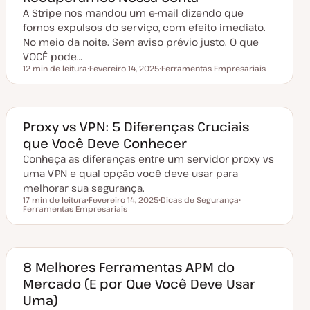
a
A Stripe nos mandou um e-mail dizendo que
l
i
fomos expulsos do serviço, com efeito imediato.
z
a
No meio da noite. Sem aviso prévio justo. O que
ç
VOCÊ pode…
ã
o
12 min de leitura
Fevereiro 14, 2025
Ferramentas Empresariais
Tempo de leitura
D
T
a
ó
t
p
a
i
d
c
e
o
Proxy vs VPN: 5 Diferenças Cruciais
a
que Você Deve Conhecer
t
u
Conheça as diferenças entre um servidor proxy vs
a
l
uma VPN e qual opção você deve usar para
i
z
melhorar sua segurança.
a
17 min de leitura
Fevereiro 14, 2025
Dicas de Segurança
ç
Tempo de leitura
Ferramentas Empresariais
D
T
T
ã
a
ó
ó
o
t
p
p
a
i
i
d
c
c
e
o
o
a
8 Melhores Ferramentas APM do
t
Mercado (E por Que Você Deve Usar
u
a
Uma)
l
i