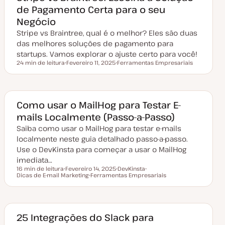
de Pagamento Certa para o seu
Negócio
Stripe vs Braintree, qual é o melhor? Eles são duas
das melhores soluções de pagamento para
startups. Vamos explorar o ajuste certo para você!
24 min de leitura
Fevereiro 11, 2025
Ferramentas Empresariais
Tempo de leitura
D
T
a
ó
t
p
a
i
d
c
e
o
Como usar o MailHog para Testar E-
a
mails Localmente (Passo-a-Passo)
t
u
Saiba como usar o MailHog para testar e-mails
a
l
localmente neste guia detalhado passo-a-passo.
i
z
Use o DevKinsta para começar a usar o MailHog
a
imediata…
ç
ã
16 min de leitura
Fevereiro 14, 2025
DevKinsta
o
Tempo de leitura
Dicas de E-mail Marketing
D
Ferramentas Empresariais
T
T
a
T
ó
ó
t
ó
p
p
a
p
i
i
d
i
c
c
e
c
o
o
a
o
25 Integrações do Slack para
t