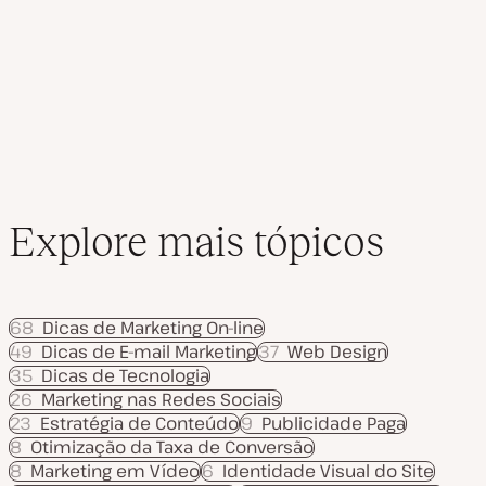
dos
a
l
i
conteúdos
z
a
ç
ã
o
Explore mais tópicos
68
Dicas de Marketing On-line
49
Dicas de E-mail Marketing
37
Web Design
35
Dicas de Tecnologia
26
Marketing nas Redes Sociais
23
Estratégia de Conteúdo
9
Publicidade Paga
8
Otimização da Taxa de Conversão
8
Marketing em Vídeo
6
Identidade Visual do Site