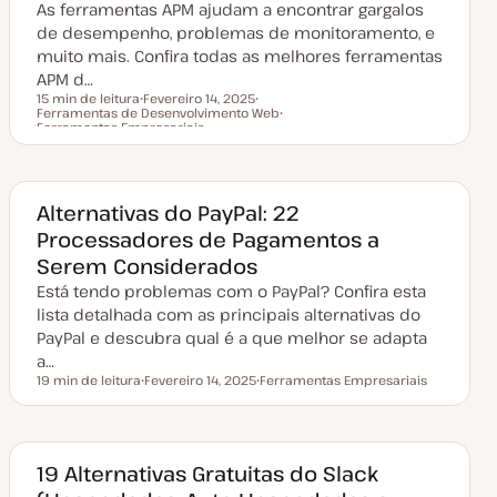
As ferramentas APM ajudam a encontrar gargalos
z
a
de desempenho, problemas de monitoramento, e
ç
muito mais. Confira todas as melhores ferramentas
ã
o
APM d…
15 min de leitura
Fevereiro 14, 2025
Ferramentas de Desenvolvimento Web
D
T
Tempo de leitura
Ferramentas Empresariais
a
ó
T
t
p
ó
a
i
p
d
c
i
e
o
c
a
o
Alternativas do PayPal: 22
t
u
Processadores de Pagamentos a
a
l
Serem Considerados
i
z
Está tendo problemas com o PayPal? Confira esta
a
lista detalhada com as principais alternativas do
ç
ã
PayPal e descubra qual é a que melhor se adapta
o
a…
19 min de leitura
Fevereiro 14, 2025
Ferramentas Empresariais
Tempo de leitura
D
T
a
ó
t
p
a
i
d
c
e
o
19 Alternativas Gratuitas do Slack
a
t