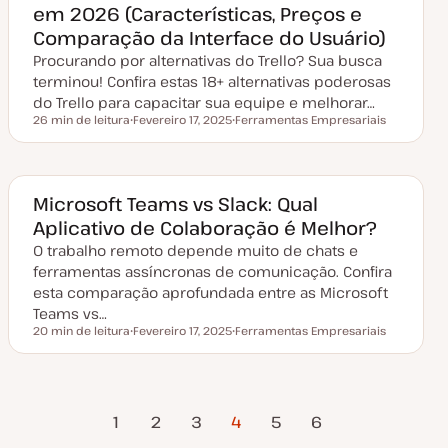
em 2026 (Características, Preços e
u
a
Comparação da Interface do Usuário)
l
i
Procurando por alternativas do Trello? Sua busca
z
a
terminou! Confira estas 18+ alternativas poderosas
ç
do Trello para capacitar sua equipe e melhorar…
ã
o
26 min de leitura
Fevereiro 17, 2025
Ferramentas Empresariais
Tempo de leitura
D
T
a
ó
t
p
a
i
d
c
e
o
Microsoft Teams vs Slack: Qual
a
Aplicativo de Colaboração é Melhor?
t
u
O trabalho remoto depende muito de chats e
a
l
ferramentas assíncronas de comunicação. Confira
i
z
esta comparação aprofundada entre as Microsoft
a
Teams vs…
ç
ã
20 min de leitura
Fevereiro 17, 2025
Ferramentas Empresariais
Tempo de leitura
o
D
T
a
ó
t
p
a
i
d
c
Página
Próxima
Paginação
e
o
1
2
3
4
5
6
a
Anterior
Página
t
u