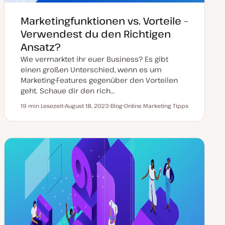
Marketingfunktionen vs. Vorteile –
Verwendest du den Richtigen
Ansatz?
Wie vermarktet ihr euer Business? Es gibt
einen großen Unterschied, wenn es um
Marketing-Features gegenüber den Vorteilen
geht. Schaue dir den rich…
19 min Lesezeit
August 18, 2023
Blog
Online Marketing Tipps
Lesezeit
D
P
T
a
o
h
t
s
e
u
t
m
m
T
a
a
y
k
p
t
u
a
l
i
s
i
e
r
t