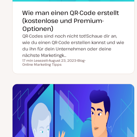
Wie man einen QR-Code erstellt
(kostenlose und Premium-
Optionen)
QR-Codes sind noch nicht tot!Schaue dir an,
wie du einen QR-Code erstellen kannst und wie
du ihn für dein Unternehmen oder deine
nächste Marketingk…
17 min Lesezeit
August 23, 2023
Blog
Lesezeit
Online Marketing Tipps
D
P
T
a
o
h
t
s
e
u
t
m
m
T
a
a
y
k
p
t
u
a
l
i
s
i
e
r
t