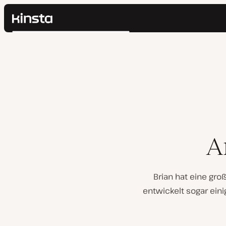
Kinsta®
Suchen
Plattform
Lösungen
Anmelden
Preise
Ressourcen
Kontakt
A
Brian hat eine gr
entwickelt sogar eini