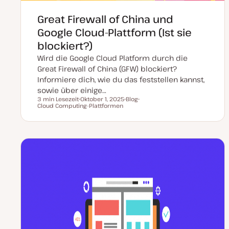
Great Firewall of China und
Google Cloud-Plattform (Ist sie
blockiert?)
Wird die Google Cloud Platform durch die
Great Firewall of China (GFW) blockiert?
Informiere dich, wie du das feststellen kannst,
sowie über einige…
3 min Lesezeit
Oktober 1, 2025
Blog
Lesezeit
Cloud Computing-Plattformen
D
P
T
a
o
h
t
s
e
u
t
m
m
T
a
a
y
k
p
t
u
a
l
i
s
i
e
r
t