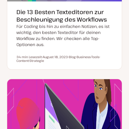
Die 13 Besten Texteditoren zur
Beschleunigung des Workflows
Für Coding bis hin zu einfachen Notizen, es ist
wichtig, den besten Texteditor für deinen
Workflow zu finden. Wir checken alle Top-
Optionen aus.
34 min Lesezeit
August 18, 2023
Blog
Business-Tools
Lesezeit
Content-Strategie
D
P
T
T
a
o
h
h
t
s
e
e
u
t
m
m
m
T
a
a
a
y
k
p
t
u
a
l
i
s
i
e
r
t