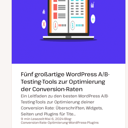
Fünf großartige WordPress A/B-
Testing-Tools zur Optimierung
der Conversion-Raten
Ein Leitfaden zu den besten WordPress A/B-
Testing-Tools zur Optimierung deiner
Conversion Rate: Überschriften, Widgets,
Seiten und Plugins für Tite…
9 min Lesezeit
Mai 6, 2024
Blog
Lesezeit
Conversion-Rate-Optimierung
D
P
WordPress-Plugins
T
a
o
T
h