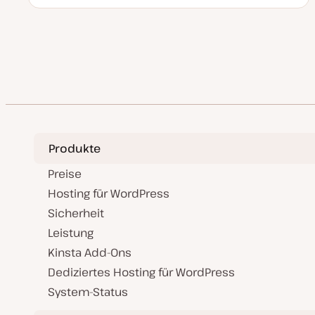
t
s
h
e
u
t
e
m
m
T
m
a
a
y
a
k
p
Vorheri
Seitennummerierung
t
u
S
a
der
l
i
s
i
Beiträge
e
r
t
Produkte
Preise
Hosting für WordPress
Sicherheit
Leistung
Kinsta Add-Ons
Dediziertes Hosting für WordPress
System-Status