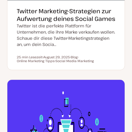
Twitter Marketing-Strategien zur
Aufwertung deines Social Games
Twitter ist die perfekte Plattform für
Unternehmen, die ihre Marke verkaufen wollen.
Schaue dir diese Twitter-Marketingstrategien
an, um dein Socia…
25 min Lesezeit
August 29, 2025
Blog
Lesezeit
Online Marketing Tipps
D
Social Media Marketing
P
T
a
T
o
h
t
h
s
e
u
e
t
m
m
m
T
a
a
a
y
k
p
t
u
a
l
i
s
i
e
r
t