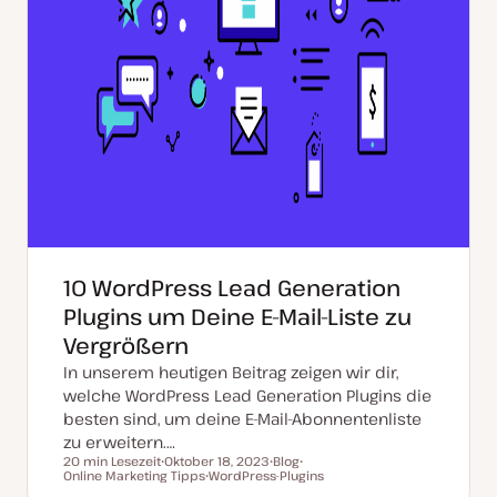
10 WordPress Lead Generation
Plugins um Deine E-Mail-Liste zu
Vergrößern
In unserem heutigen Beitrag zeigen wir dir,
welche WordPress Lead Generation Plugins die
besten sind, um deine E-Mail-Abonnentenliste
zu erweitern.…
20 min Lesezeit
Oktober 18, 2023
Blog
Lesezeit
Online Marketing Tipps
D
WordPress-Plugins
P
T
a
T
o
h