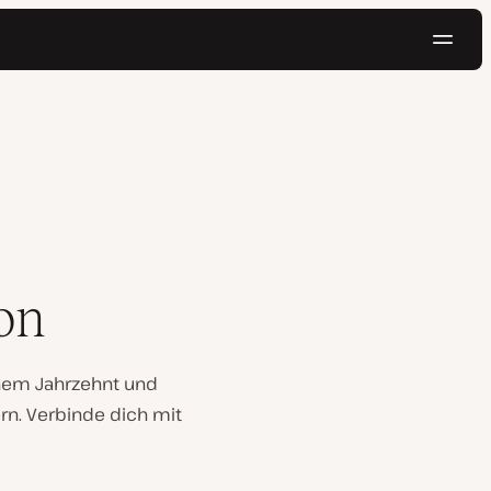
Navig
Kostenlos testen
on
inem Jahrzehnt und
ern. Verbinde dich mit