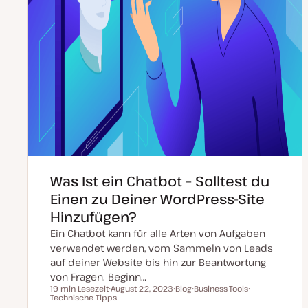
Was Ist ein Chatbot – Solltest du
Einen zu Deiner WordPress-Site
Hinzufügen?
Ein Chatbot kann für alle Arten von Aufgaben
verwendet werden, vom Sammeln von Leads
auf deiner Website bis hin zur Beantwortung
von Fragen. Beginn…
19 min Lesezeit
August 22, 2023
Blog
Business-Tools
Lesezeit
Technische Tipps
D
P
T
T
a
o
h
h