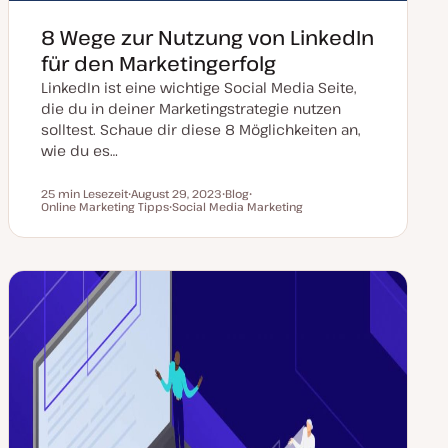
8 Wege zur Nutzung von LinkedIn
für den Marketingerfolg
LinkedIn ist eine wichtige Social Media Seite,
die du in deiner Marketingstrategie nutzen
solltest. Schaue dir diese 8 Möglichkeiten an,
wie du es…
25 min Lesezeit
August 29, 2023
Blog
Lesezeit
Online Marketing Tipps
D
Social Media Marketing
P
T
a
T
o
h
t
h
s
e
u
e
t
m
m
m
T
a
a
a
y
k
p
t
u
a
l
i
s
i
e
r
t