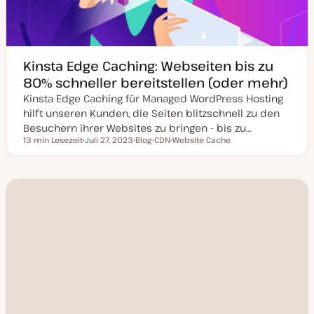
Kinsta Edge Caching: Webseiten bis zu
80% schneller bereitstellen (oder mehr)
Kinsta Edge Caching für Managed WordPress Hosting
hilft unseren Kunden, die Seiten blitzschnell zu den
Besuchern ihrer Websites zu bringen - bis zu…
13 min Lesezeit
Juli 27, 2023
Blog
CDN
Website Cache
Lesezeit
D
P
T
T
a
o
h
h
t
s
e
e
u
t
m
m
m
T
a
a
a
y
k
p
t
u
a
l
i
s
i
e
r
t