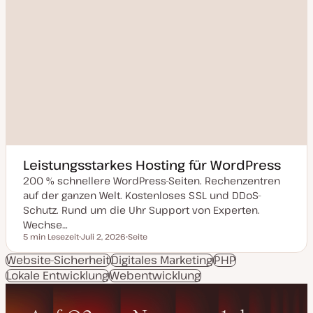
Leistungsstarkes Hosting für WordPress
200 % schnellere WordPress-Seiten. Rechenzentren
auf der ganzen Welt. Kostenloses SSL und DDoS-
Schutz. Rund um die Uhr Support von Experten.
Wechse…
5 min Lesezeit
Juli 2, 2026
Seite
Lesezeit
D
P
a
o
Website-Sicherheit
Digitales Marketing
PHP
t
s
Lokale Entwicklung
u
Webentwicklung
t
m
T
a
y
k
p
t