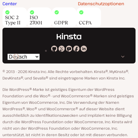
Center
Datenschutzoptionen
SOC 2
ISO
Type II
27001
GDPR
CCPA
Kinsta
Kinsta
Kinsta
Kinsta
Kinsta
Spräche
bei
auf
auf
auf
auf
ändern
GitHub
X
YouTube
Facebook
LinkedIn
© 2013 - 2026 Kinsta Inc. Alle Rechte vorbehalten.
Kinsta®, MyKinsta®,
DevKinsta®, und Sevalla® sind eingetragene Marken von Kinsta Inc.
Die WordPress®-Marke ist geistiges Eigentum der WordPress
Foundation und die Woo®- und WooCommerce®-Marken sind geistiges
Eigentum von WooCommerce, Inc. Die Verwendung der Namen
WordPress®, Woo® und WooCommerce® auf dieser Website dient
ausschließlich zu Identifikationszwecken und impliziert keine Billigung
durch die WordPress Foundation oder WooCommerce, Inc. Kinsta wird
nicht von der WordPress Foundation oder WooCommerce, Inc.
unterstützt, ist nicht in deren Besitz oder ist mit diesen verbunden.