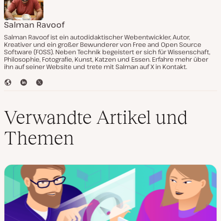
Salman Ravoof
Salman Ravoof ist ein autodidaktischer Webentwickler, Autor,
Kreativer und ein großer Bewunderer von Free and Open Source
Software (FOSS). Neben Technik begeistert er sich für Wissenschaft,
Philosophie, Fotografie, Kunst, Katzen und Essen. Erfahre mehr über
ihn auf seiner Website und trete mit Salman auf X in Kontakt.
W
L
T
e
i
w
b
n
i
s
k
t
Verwandte Artikel und
e
e
t
i
d
e
Themen
t
I
r
e
n