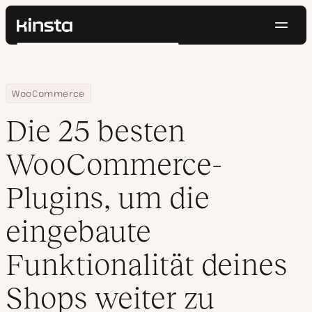
Navig
Kinsta®
Suchen
Plattform
Lösungen
Anmelden
Kostenlos testen
Home
Ressourcen Center
Die 25 besten WooCommerce-Plugins, um die eingebaute Funktio
WooCommerce
Preise
Ressourcen
Die 25 besten
Kontakt
WooCommerce-
Plugins, um die
eingebaute
Funktionalität deines
Shops weiter zu