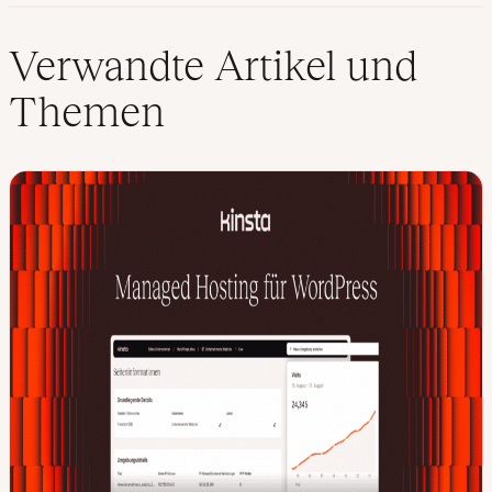
i
n
k
Verwandte Artikel und
e
d
Themen
I
n