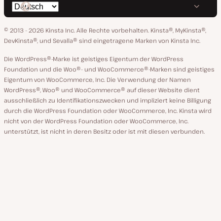
Spräche
bei
auf
auf
auf
auf
ändern
GitHub
X
YouTube
Facebook
LinkedIn
© 2013 - 2026 Kinsta Inc. Alle Rechte vorbehalten.
Kinsta®, MyKinsta®,
DevKinsta®, und Sevalla® sind eingetragene Marken von Kinsta Inc.
Die WordPress®-Marke ist geistiges Eigentum der WordPress
Foundation und die Woo®- und WooCommerce®-Marken sind geistiges
Eigentum von WooCommerce, Inc. Die Verwendung der Namen
WordPress®, Woo® und WooCommerce® auf dieser Website dient
ausschließlich zu Identifikationszwecken und impliziert keine Billigung
durch die WordPress Foundation oder WooCommerce, Inc. Kinsta wird
nicht von der WordPress Foundation oder WooCommerce, Inc.
unterstützt, ist nicht in deren Besitz oder ist mit diesen verbunden.