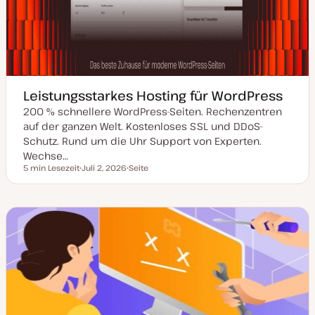
Leistungsstarkes Hosting für WordPress
200 % schnellere WordPress-Seiten. Rechenzentren
auf der ganzen Welt. Kostenloses SSL und DDoS-
Schutz. Rund um die Uhr Support von Experten.
Wechse…
5 min Lesezeit
Juli 2, 2026
Seite
Lesezeit
D
P
a
o
t
s
u
t
m
T
a
y
k
p
t
u
a
l
i
s
i
e
r