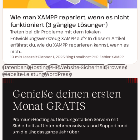
t
Wie man XAMPP repariert, wenn es nicht
funktioniert (3 gängige Lösungen)
Treten bei dir Probleme mit dem lokalen
Entwicklungswerkzeug XAMPP auf? In diesem Artikel
erfährst du, wie du XAMPP reparieren kannst, wenn es
nich…
10 min Lesezeit
Oktober 1, 2025
Blog
Localhost
PHP-Fehler
XAMPP
Lesezeit
D
P
T
T
T
a
o
h
h
h
Datenbank
Hosting
PHP
Website-Sicherheit
Browser
t
s
e
e
e
Website-Leistung
u
WordPress
t
m
m
m
m
T
a
a
a
a
y
k
p
t
u
a
l
i
s
i
e
r
t