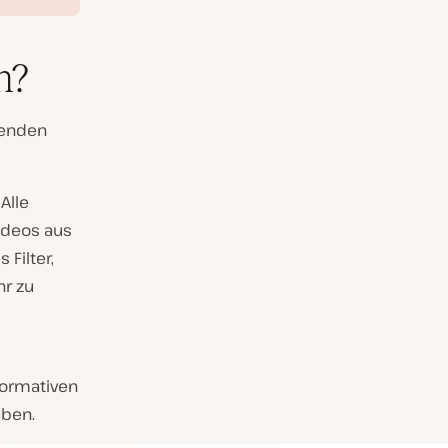
n?
wenden
Alle
ideos aus
 Filter,
hr zu
formativen
ben.