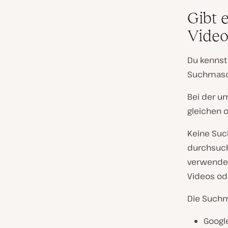
Gibt 
Vide
Du kennst 
Suchmasc
Bei der u
gleichen o
Keine Suc
durchsuch
verwenden
Videos ode
Die Suchm
Googl