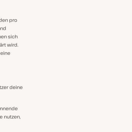
den pro
und
hen sich
ärt wird.
 eine
utzer deine
annende
e nutzen,