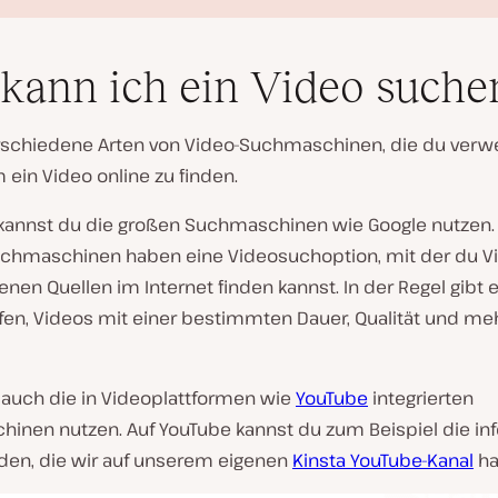
kann ich ein Video suche
erschiedene Arten von Video-Suchmaschinen, die du ver
 ein Video online zu finden.
V
kannst du die großen Suchmaschinen wie Google nutzen. 
i
chmaschinen haben eine Videosuchoption, mit der du V
d
e
nen Quellen im Internet finden kannst. In der Regel gibt es
o
lfen, Videos mit einer bestimmten Dauer, Qualität und me
a
b
s
p
 auch die in Videoplattformen wie
YouTube
integrierten
i
e
inen nutzen. Auf YouTube kannst du zum Beispiel die in
l
e
nden, die wir auf unserem eigenen
Kinsta YouTube-Kanal
ha
n