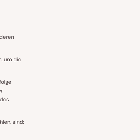
nderen
n, um die
folge
er
 des
len, sind: