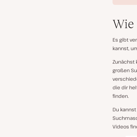
Wie 
Es gibt v
kannst, um
Zunächst 
großen Su
verschiede
die dir he
finden.
Du kannst
Suchmasch
Videos fi