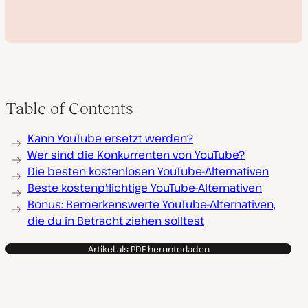
Table of Contents
V
Kann YouTube ersetzt werden?
i
d
Wer sind die Konkurrenten von YouTube?
e
Die besten kostenlosen YouTube-Alternativen
o
a
Beste kostenpflichtige YouTube-Alternativen
b
Bonus: Bemerkenswerte YouTube-Alternativen,
s
p
die du in Betracht ziehen solltest
i
e
l
Artikel als PDF herunterladen
e
n