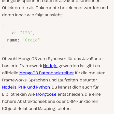
MongoDB speichert Daten in JavaScript-ähnlichen
Objekten, die als
Dokumente
bezeichnet werden und
deren Inhalt wie folgt aussieht:
{
  _id: 
"123"
,

  name: 
"Craig"
}
Obwohl MongoDB zum Synonym für das JavaScript-
basierte Framework
Node.js
geworden ist, gibt es
offizielle
MongoDB-Datenbanktreiber
für die meisten
Frameworks, Sprachen und Laufzeiten, darunter
Node.js
,
PHP und Python
. Du kannst dich auch für
Bibliotheken wie
Mongoose
entscheiden, die eine
höhere Abstraktionsebene oder ORM-Funktionen
(Object Relational Mapping) bieten.