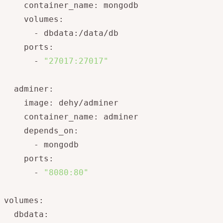
    container_name: mongodb

    volumes:

      - dbdata:/data/db

    ports:

      - 
"27017:27017"
  adminer:

    image: dehy/adminer

    container_name: adminer

    depends_on:

      - mongodb

    ports:

      - 
"8080:80"
volumes:

  dbdata: