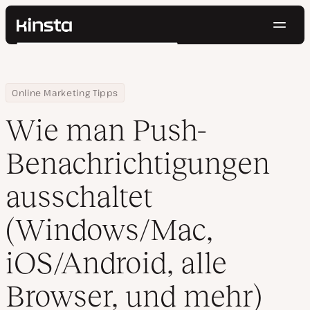
Navig
Kinsta®
Suchen
Plattform
Lösungen
Anmelden
Kostenlos testen
Home
Ressourcen Center
Wie man Push-Benachrichtigungen ausschaltet (Windows/Mac, iOS
Online Marketing Tipps
Preise
Ressourcen
Wie man Push-
Kontakt
Benachrichtigungen
ausschaltet
(Windows/Mac,
iOS/Android, alle
Browser, und mehr)