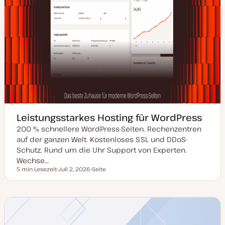
Leistungsstarkes Hosting für WordPress
200 % schnellere WordPress-Seiten. Rechenzentren
auf der ganzen Welt. Kostenloses SSL und DDoS-
Schutz. Rund um die Uhr Support von Experten.
Wechse…
5 min Lesezeit
Juli 2, 2026
Seite
Lesezeit
D
P
a
o
t
s
u
t
m
T
a
y
k
p
t