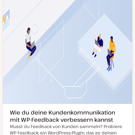
u
a
l
i
s
i
e
r
t
Wie du deine Kundenkommunikation
mit WP-Feedback verbessern kannst
Musst du Feedback von Kunden sammeln? Probiere
WP Feedback, ein WordPress-Plugin, das es deinen