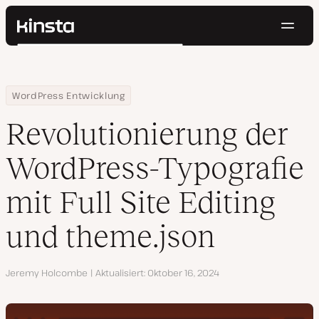
Navig
Kinsta®
Suchen
Plattform
Lösungen
Anmelden
Kostenlos testen
Home
Ressourcen Center
Revolutionierung der WordPress-Typografie mit Full Site Editing
WordPress Entwicklung
Preise
Ressourcen
Revolutionierung der
Kontakt
WordPress-Typografie
mit Full Site Editing
und theme.json
Autor
Jeremy Holcombe
Aktualisiert
Oktober 16, 2024