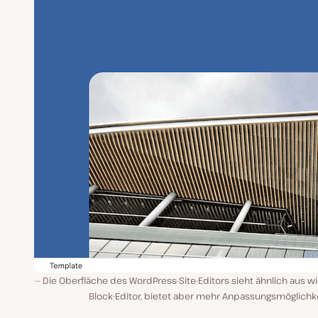
Die Oberfläche des WordPress-Site-Editors sieht ähnlich aus w
Block-Editor, bietet aber mehr Anpassungsmöglichke