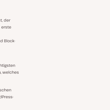
t, der
 erste
d Block-
htigsten
n, welches
ischen
dPress-