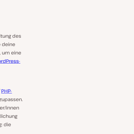
ltung des
e deine
, um eine
rdPress-
f
PHP-
nzupassen.
ger/innen
tlichung
: die