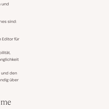
n und
mes sind:
Editor für
lität,
nglichkeit
 und den
ändig über
heme