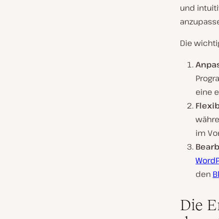
und intuit
anzupass
Die wicht
Anpa
Progr
eine 
Flexib
währe
im Vo
Bearb
WordP
den
B
Die E