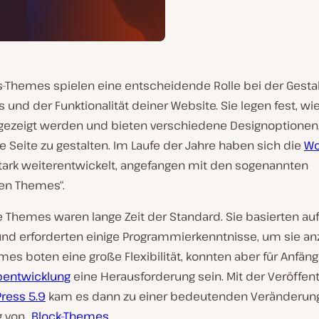
-Themes spielen eine entscheidende Rolle bei der Gesta
und der Funktionalität deiner Website. Sie legen fest, wi
ngezeigt werden und bieten verschiedene Designoptionen
ge Seite zu gestalten. Im Laufe der Jahre haben sich die
Wo
tark weiterentwickelt, angefangen mit den sogenannten
hen Themes“.
e Themes waren lange Zeit der Standard. Sie basierten au
nd erforderten einige Programmierkenntnisse, um sie a
es boten eine große Flexibilität, konnten aber für Anfän
entwicklung
eine Herausforderung sein. Mit der Veröffen
ress 5.9
kam es dann zu einer bedeutenden Veränderung
 von „
Block-Themes
„.