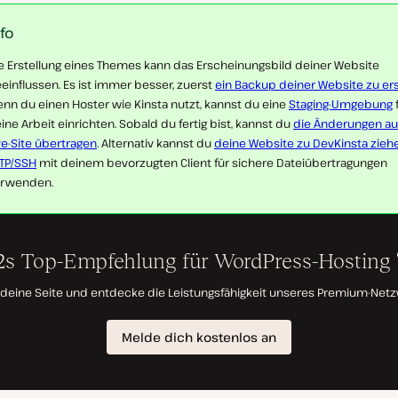
nfo
e Erstellung eines Themes kann das Erscheinungsbild deiner Website
einflussen. Es ist immer besser, zuerst
ein Backup deiner Website zu ers
nn du einen Hoster wie Kinsta nutzt, kannst du eine
Staging-Umgebung
ine Arbeit einrichten. Sobald du fertig bist, kannst du
die Änderungen au
ve-Site übertragen
. Alternativ kannst du
deine Website zu DevKinsta zieh
TP/SSH
mit deinem bevorzugten Client für sichere Dateiübertragungen
rwenden.