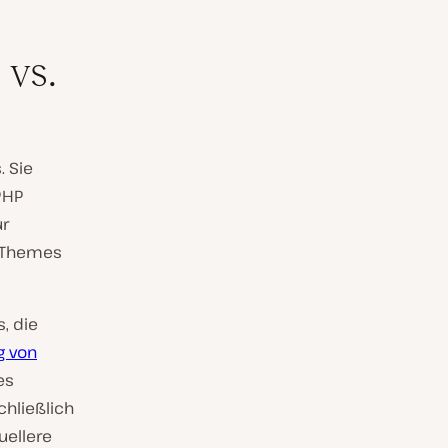
 vs.
. Sie
PHP
ür
n Themes
, die
g von
es
chließlich
uellere