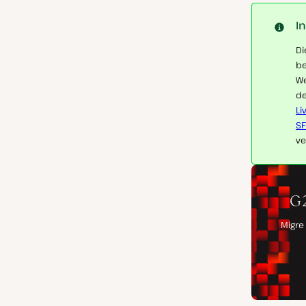
I
Di
be
We
de
Li
SF
ve