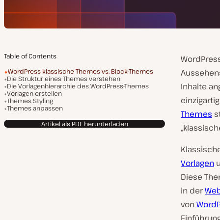
Table of Contents
WordPress
WordPress klassische Themes vs. Block-Themes
Aussehens 
Die Struktur eines Themes verstehen
Inhalte a
Die Vorlagenhierarchie des WordPress-Themes
Vorlagen erstellen
einzigarti
Themes Styling
Themes anpassen
Themes
s
Artikel als PDF herunterladen
„klassisc
Klassisch
Vorlagen
u
Diese Them
in der
Web
von
WordP
Einführung