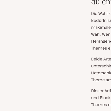
du en
Die Wahl 
Bedürfniss
maximale F
Wahl. Wen
Herangehe
Themes ei
Beide Art
unterschi
Unterschi
Theme am 
Dieser Art
und Block
Themes ef