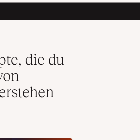
ress-Themes verstehen musst
te, die du
von
erstehen