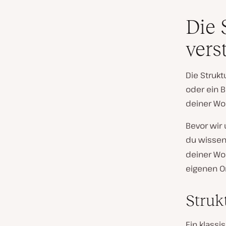
Die 
vers
Die Strukt
oder ein B
deiner Wo
Bevor wir 
du wissen
deiner Wo
eigenen Or
Struk
Ein klass