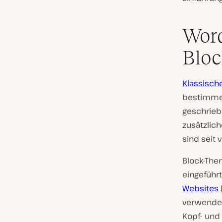
Word
Blo
Klassisc
bestimmen
geschrieb
zusätzlic
sind seit 
Block-The
eingeführ
Websites
verwenden 
Kopf- und 