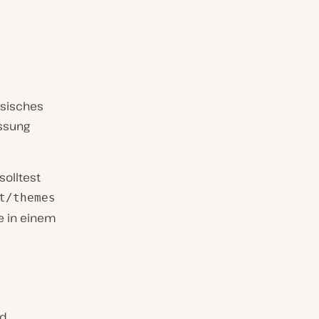
ssisches
assung
solltest
t/themes
e in einem
nd