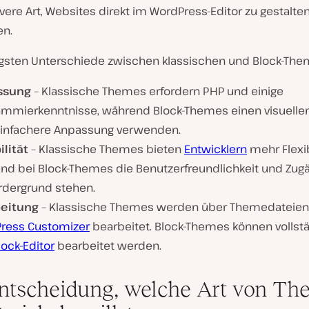
ivere Art, Websites direkt im WordPress-Editor zu gestalte
en.
igsten Unterschiede zwischen klassischen und Block-The
ssung
– Klassische Themes erfordern PHP und einige
ammierkenntnisse, während Block-Themes einen visuellen 
einfachere Anpassung verwenden.
ilität
– Klassische Themes bieten
Entwicklern
mehr Flexibi
nd bei Block-Themes die Benutzerfreundlichkeit und Zugä
rdergrund stehen.
eitung
– Klassische Themes werden über Themedateien
ress Customizer
bearbeitet. Block-Themes können vollst
lock-Editor
bearbeitet werden.
ntscheidung, welche Art von T