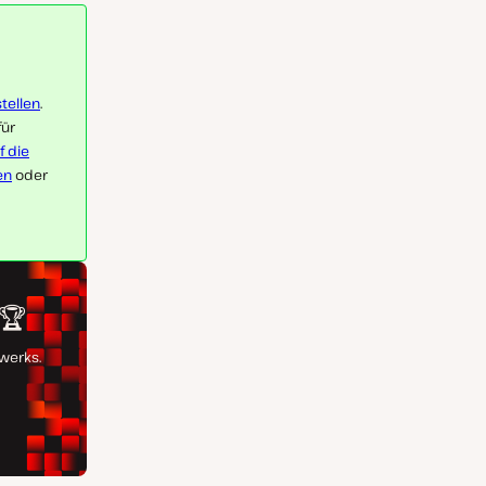
tellen
.
für
f die
en
oder