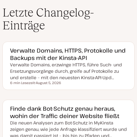
Letzte Changelog-
Einträge
Verwalte Domains, HTTPS, Protokolle und
Backups mit der Kinsta-API
Verwalte Domains, erzwinge HTTPS, führe Such- und
Ersetzungsvorgänge durch, greife auf Protokolle zu
und erstelle – mit den neuesten Kinsta-API-Upd…
6 min Lesezeit
August 5, 2026
Lesezeit
D
a
t
u
m
a
Finde dank Bot-Schutz genau heraus,
k
wohin der Traffic deiner Website fließt
t
u
Die neuen Analysen zum Bot-Schutz in MyKinsta
a
l
zeigen genau, wie jede Anfrage klassifiziert wurde und
i
s
was damit passiert ist – bis hin zu Pfaden und…