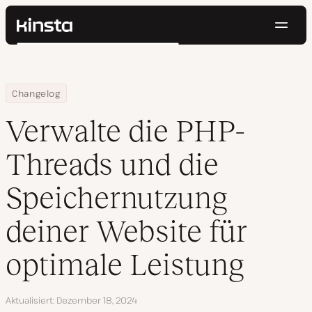
Navig
Kinsta®
Suchen
Plattform
Lösungen
Anmelden
Kostenlos testen
Home
Verwalte die PHP-Threads und die Speichernutzung deiner Websi
Changelog
Preise
Ressourcen
Verwalte die PHP-
Kontakt
Threads und die
Speichernutzung
deiner Website für
optimale Leistung
Aktualisiert
Dezember 18, 2024