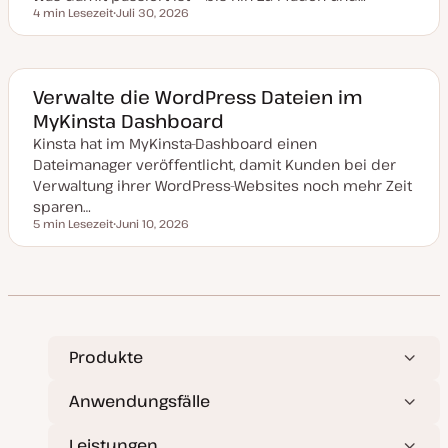
i
4 min Lesezeit
Juli 30, 2026
e
Lesezeit
D
r
a
t
t
u
m
a
Verwalte die WordPress Dateien im
k
MyKinsta Dashboard
t
u
Kinsta hat im MyKinsta-Dashboard einen
a
l
Dateimanager veröffentlicht, damit Kunden bei der
i
s
Verwaltung ihrer WordPress-Websites noch mehr Zeit
i
sparen…
e
r
5 min Lesezeit
Juni 10, 2026
Lesezeit
t
D
a
t
u
m
a
k
t
u
a
Produkte
l
i
s
Anwendungsfälle
i
e
r
Leistungen
t