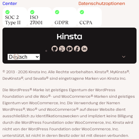
Center
Datenschutzoptionen
SOC 2
ISO
Type II
27001
GDPR
CCPA
Kinsta
Kinsta
Kinsta
Kinsta
Kinsta
Spräche
bei
auf
auf
auf
auf
ändern
GitHub
X
YouTube
Facebook
LinkedIn
© 2013 - 2026 Kinsta Inc. Alle Rechte vorbehalten.
Kinsta®, MyKinsta®,
DevKinsta®, und Sevalla® sind eingetragene Marken von Kinsta Inc.
Die WordPress®-Marke ist geistiges Eigentum der WordPress
Foundation und die Woo®- und WooCommerce®-Marken sind geistiges
Eigentum von WooCommerce, Inc. Die Verwendung der Namen
WordPress®, Woo® und WooCommerce® auf dieser Website dient
ausschließlich zu Identifikationszwecken und impliziert keine Billigung
durch die WordPress Foundation oder WooCommerce, Inc. Kinsta wird
nicht von der WordPress Foundation oder WooCommerce, Inc.
unterstützt, ist nicht in deren Besitz oder ist mit diesen verbunden.