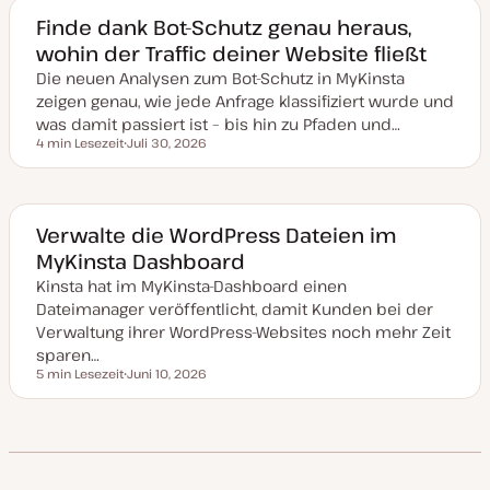
m
a
Finde dank Bot-Schutz genau heraus,
k
wohin der Traffic deiner Website fließt
t
u
Die neuen Analysen zum Bot-Schutz in MyKinsta
a
l
zeigen genau, wie jede Anfrage klassifiziert wurde und
i
s
was damit passiert ist – bis hin zu Pfaden und…
i
4 min Lesezeit
Juli 30, 2026
e
Lesezeit
D
r
a
t
t
u
m
a
Verwalte die WordPress Dateien im
k
MyKinsta Dashboard
t
u
Kinsta hat im MyKinsta-Dashboard einen
a
l
Dateimanager veröffentlicht, damit Kunden bei der
i
s
Verwaltung ihrer WordPress-Websites noch mehr Zeit
i
sparen…
e
r
5 min Lesezeit
Juni 10, 2026
Lesezeit
t
D
a
t
u
m
a
k
t