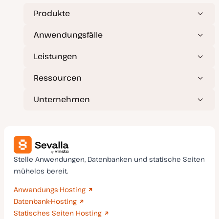
u
a
Produkte
l
i
s
Anwendungsfälle
i
e
r
Leistungen
t
Ressourcen
Unternehmen
Stelle Anwendungen, Datenbanken und statische Seiten
mühelos bereit.
Anwendungs-Hosting
Datenbank-Hosting
Statisches Seiten Hosting