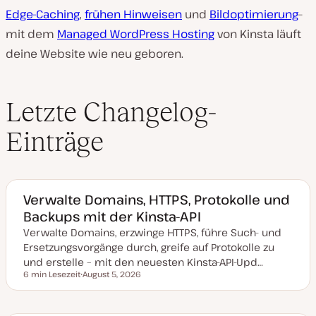
Edge-Caching
,
frühen Hinweisen
und
Bildoptimierung
–
mit dem
Managed WordPress Hosting
von Kinsta läuft
deine Website wie neu geboren.
Letzte Changelog-
Einträge
Verwalte Domains, HTTPS, Protokolle und
Backups mit der Kinsta-API
Verwalte Domains, erzwinge HTTPS, führe Such- und
Ersetzungsvorgänge durch, greife auf Protokolle zu
und erstelle – mit den neuesten Kinsta-API-Upd…
6 min Lesezeit
August 5, 2026
Lesezeit
D
a
t
u