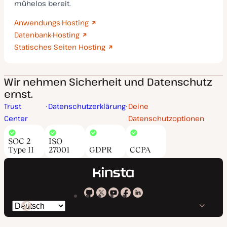
mühelos bereit.
Anwendungs-Hosting
Datenbank-Hosting
Statisches Seiten Hosting
Wir nehmen Sicherheit und Datenschutz
ernst.
Trust
Datenschutzerklärung
Deine
Center
Datenschutzoptionen
SOC 2
ISO
Type II
27001
GDPR
CCPA
Kinsta
Kinsta
Kinsta
Kinsta
Kinsta
Spräche
bei
auf
auf
auf
auf
ändern