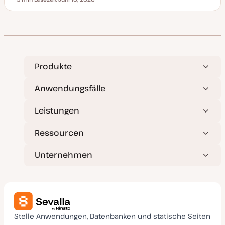
Lesezeit
t
D
a
t
u
m
a
k
t
u
a
Produkte
l
i
s
Anwendungsfälle
i
e
r
Leistungen
t
Ressourcen
Unternehmen
Stelle Anwendungen, Datenbanken und statische Seiten