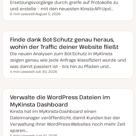
Ersetzungsvorgänge durch, greife auf Protokolle zu
und erstelle – mit den neuesten Kinsta-API-Upd…
6 min Lesezeit
August 5, 2026
Lesezeit
D
a
t
u
m
a
Finde dank Bot-Schutz genau heraus,
k
wohin der Traffic deiner Website fließt
t
u
Die neuen Analysen zum Bot-Schutz in MyKinsta
a
l
zeigen genau, wie jede Anfrage klassifiziert wurde und
i
s
was damit passiert ist – bis hin zu Pfaden und…
i
4 min Lesezeit
Juli 30, 2026
e
Lesezeit
D
r
a
t
t
u
m
a
Verwalte die WordPress Dateien im
k
MyKinsta Dashboard
t
u
Kinsta hat im MyKinsta-Dashboard einen
a
l
Dateimanager veröffentlicht, damit Kunden bei der
i
s
Verwaltung ihrer WordPress-Websites noch mehr Zeit
i
sparen…
e
r
5 min Lesezeit
Juni 10, 2026