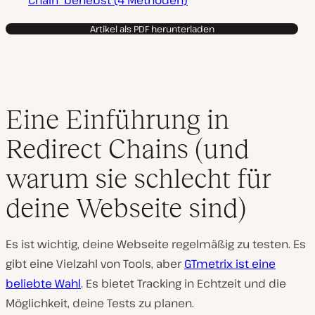
Chain“ behebst (4 Methoden)
b
s
p
Artikel als PDF herunterladen
i
e
l
e
n
Eine Einführung in
Redirect Chains (und
warum sie schlecht für
deine Webseite sind)
Es ist wichtig, deine Webseite regelmäßig zu testen. Es
gibt eine Vielzahl von Tools, aber
GTmetrix ist eine
beliebte Wahl
. Es bietet Tracking in Echtzeit und die
Möglichkeit, deine Tests zu planen.