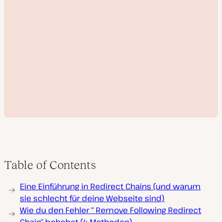
Table of Contents
V
Eine Einführung in Redirect Chains (und warum
i
d
sie schlecht für deine Webseite sind)
e
Wie du den Fehler “ Remove Following Redirect
o
a