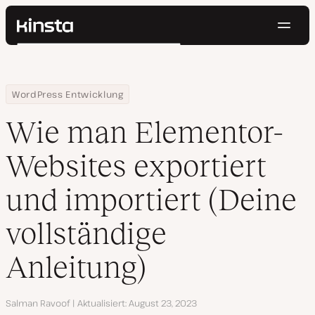
Navig
Kinsta®
Suchen
Plattform
Lösungen
Anmelden
Kostenlos testen
Home
Ressourcen Center
Wie man Elementor-Websites exportiert und importiert (Deine vo
WordPress Entwicklung
Preise
Ressourcen
Wie man Elementor-
Kontakt
Websites exportiert
und importiert (Deine
vollständige
Anleitung)
Autor
Salman Ravoof
Aktualisiert
August 23, 2023