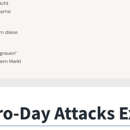
icht
onyme
um diese
grauen“
zem Markt