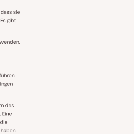
 dass sie
Es gibt
erwenden,
führen,
ringen
rn des
 Eine
 die
 haben.