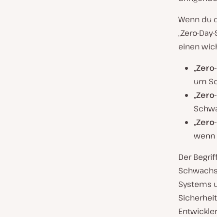
Wenn du di
„Zero-Day-
einen wic
„
Zero-
um So
„
Zero
Schwa
„
Zero-
wenn 
Der Begrif
Schwachst
Systems un
Sicherheit
Entwickle