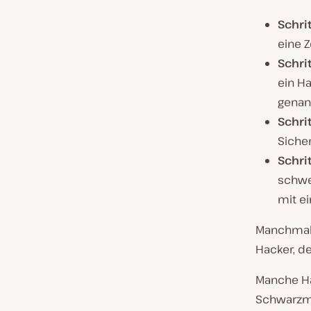
Schrit
eine Z
Schrit
ein H
genan
Schrit
Siche
Schrit
schwe
mit e
Manchmal 
Hacker, de
Manche Ha
Schwarzma