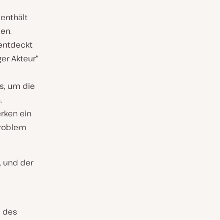
 enthält
sen.
entdeckt
er Akteur“
us, um die
.
erken ein
Problem
, und der
l des