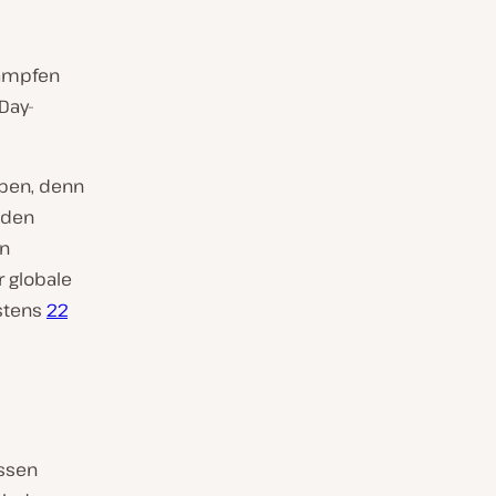
kämpfen
Day-
ben, denn
 den
en
 globale
estens
22
issen