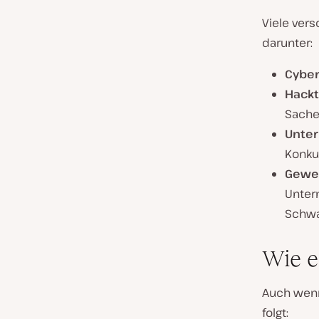
Viele ver
darunter:
Cyber
Hackt
Sache
Unte
Konku
Gewer
Unter
Schwa
Wie e
Auch wenn 
folgt: