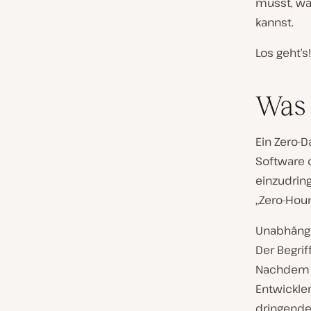
musst, wa
kannst.
Los geht’s!
Was 
Ein Zero-D
Software 
einzudrin
„Zero-Hour
Unabhängi
Der Begrif
Nachdem j
Entwickler
dringende