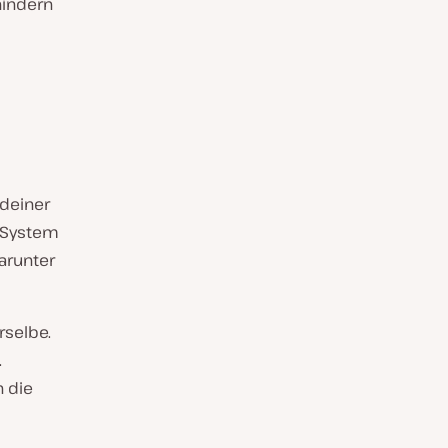
hindern
 deiner
n System
arunter
rselbe.
.
 die