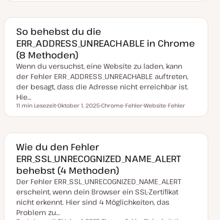
t
h
e
e
u
e
m
m
m
m
a
a
a
a
k
So behebst du die
t
ERR_ADDRESS_UNREACHABLE in Chrome
u
a
(8 Methoden)
l
i
Wenn du versuchst, eine Website zu laden, kann
s
i
der Fehler ERR_ADDRESS_UNREACHABLE auftreten,
e
der besagt, dass die Adresse nicht erreichbar ist.
r
t
Hie…
11 min Lesezeit
Oktober 1, 2025
Chrome-Fehler
Website-Fehler
Lesezeit
D
T
T
a
h
h
t
e
e
u
m
m
m
a
a
a
Wie du den Fehler
k
ERR_SSL_UNRECOGNIZED_NAME_ALERT
t
u
behebst (4 Methoden)
a
l
Der Fehler ERR_SSL_UNRECOGNIZED_NAME_ALERT
i
s
erscheint, wenn dein Browser ein SSL-Zertifikat
i
nicht erkennt. Hier sind 4 Möglichkeiten, das
e
r
Problem zu…
t