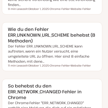
r
finden…
t
9 min Lesezeit
Oktober 1, 2025
Chrome-Fehler
Website-Fehler
Lesezeit
D
T
T
a
h
h
t
e
e
u
m
m
m
a
a
a
Wie du den Fehler
k
ERR_UNKNOWN_URL_SCHEME behebst (8
t
u
Methoden)
a
l
Der Fehler ERR_UNKNOWN_URL_SCHEME kann
i
s
auftreten, wenn ein Nutzer versucht, eine
i
umgeleitete URL zu öffnen. Hier sind 8 einfache
e
r
Methoden, mit dene…
t
11 min Lesezeit
Oktober 1, 2025
Chrome-Fehler
Website-Fehler
Lesezeit
D
T
T
a
h
h
t
e
e
u
m
m
m
a
a
a
So behebst du den
k
ERR_NETWORK_CHANGED-Fehler in
t
u
Chrome
a
l
Der Chrome-Fehler "ERR_NETWORK_CHANGED"
i
s
enthält eine Meldung, die dich auf ein mögliches