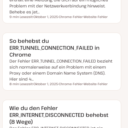
i
Problem mit der Netzwerkverbindung hinweist.
e
r
Behebe es jet…
t
9 min Lesezeit
Oktober 1, 2025
Chrome-Fehler
Website-Fehler
Lesezeit
D
T
T
a
h
h
t
e
e
u
m
m
m
a
a
a
So behebst du
k
ERR_TUNNEL_CONNECTION_FAILED in
t
u
Chrome
a
l
Der Fehler ERR_TUNNEL_CONNECTION_FAILED bezieht
i
s
sich normalerweise auf ein Problem mit einem
i
Proxy oder einem Domain Name System (DNS).
e
r
Hier sind 4…
t
8 min Lesezeit
Oktober 1, 2025
Chrome-Fehler
Website-Fehler
Lesezeit
D
T
T
a
h
h
t
e
e
u
m
m
m
a
a
a
Wie du den Fehler
k
ERR_INTERNET_DISCONNECTED behebst
t
u
(8 Wege)
a
l