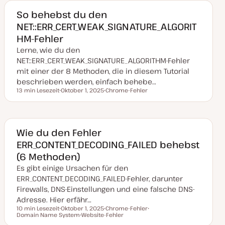
So behebst du den
NET::ERR_CERT_WEAK_SIGNATURE_ALGORIT
HM-Fehler
Lerne, wie du den
NET::ERR_CERT_WEAK_SIGNATURE_ALGORITHM-Fehler
mit einer der 8 Methoden, die in diesem Tutorial
beschrieben werden, einfach behebe…
13 min Lesezeit
Oktober 1, 2025
Chrome-Fehler
Lesezeit
D
T
a
h
t
e
u
m
m
a
a
Wie du den Fehler
k
ERR_CONTENT_DECODING_FAILED behebst
t
u
(6 Methoden)
a
l
Es gibt einige Ursachen für den
i
s
ERR_CONTENT_DECODING_FAILED-Fehler, darunter
i
Firewalls, DNS-Einstellungen und eine falsche DNS-
e
r
Adresse. Hier erfähr…
t
10 min Lesezeit
Oktober 1, 2025
Chrome-Fehler
Lesezeit
Domain Name System
D
Website-Fehler
T
T
a
T
h
h