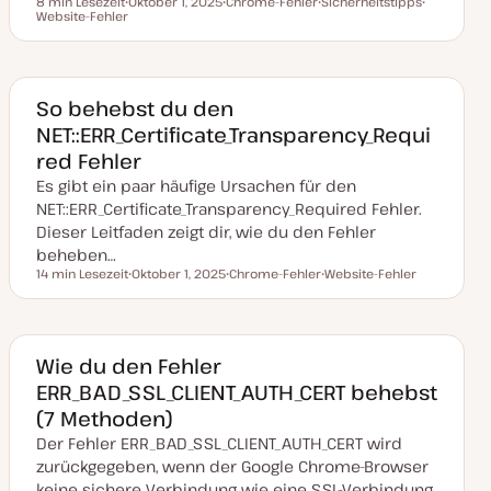
8 min Lesezeit
Oktober 1, 2025
Chrome-Fehler
Sicherheitstipps
Lesezeit
Website-Fehler
D
T
T
T
a
h
h
h
t
e
e
e
u
m
m
m
m
a
a
a
a
k
So behebst du den
t
NET::ERR_Certificate_Transparency_Requi
u
a
red Fehler
l
i
Es gibt ein paar häufige Ursachen für den
s
i
NET::ERR_Certificate_Transparency_Required Fehler.
e
Dieser Leitfaden zeigt dir, wie du den Fehler
r
t
beheben…
14 min Lesezeit
Oktober 1, 2025
Chrome-Fehler
Website-Fehler
Lesezeit
D
T
T
a
h
h
t
e
e
u
m
m
m
a
a
a
Wie du den Fehler
k
ERR_BAD_SSL_CLIENT_AUTH_CERT behebst
t
u
(7 Methoden)
a
l
Der Fehler ERR_BAD_SSL_CLIENT_AUTH_CERT wird
i
s
zurückgegeben, wenn der Google Chrome-Browser
i
keine sichere Verbindung wie eine SSL-Verbindung
e