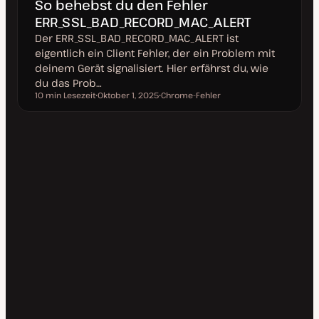
So behebst du den Fehler
ERR_SSL_BAD_RECORD_MAC_ALERT
Der ERR_SSL_BAD_RECORD_MAC_ALERT ist
eigentlich ein Client Fehler, der ein Problem mit
deinem Gerät signalisiert. Hier erfährst du, wie
du das Prob…
10 min Lesezeit
Oktober 1, 2025
Chrome-Fehler
Lesezeit
D
T
a
h
t
e
u
m
m
a
a
k
t
u
a
l
i
s
i
e
r
t