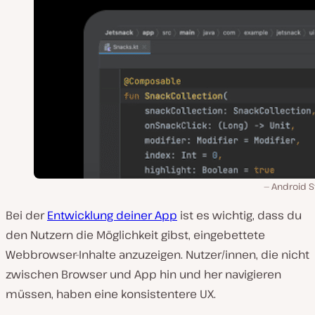
Android S
Bei der
Entwicklung deiner App
ist es wichtig, dass du
den Nutzern die Möglichkeit gibst, eingebettete
Webbrowser-Inhalte anzuzeigen. Nutzer/innen, die nicht
zwischen Browser und App hin und her navigieren
müssen, haben eine konsistentere UX.