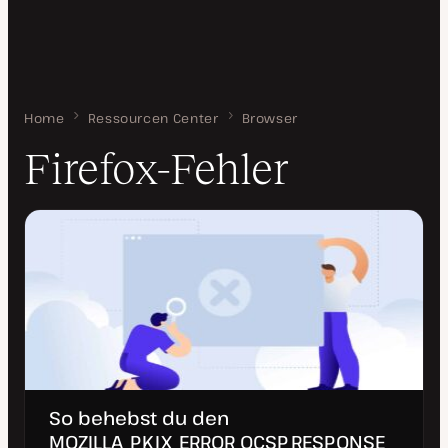
Home
Firefox-Fehler
Ressourcen Center
Browser
Firefox-Fehler
So behebst du den
MOZILLA_PKIX_ERROR_OCSP_RESPONSE_