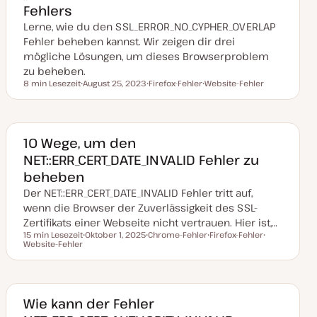
Fehlers
l
i
Lerne, wie du den SSL_ERROR_NO_CYPHER_OVERLAP
s
i
Fehler beheben kannst. Wir zeigen dir drei
e
mögliche Lösungen, um dieses Browserproblem
r
t
zu beheben.
8 min Lesezeit
August 25, 2023
Firefox-Fehler
Website-Fehler
Lesezeit
D
T
T
a
h
h
t
e
e
u
m
m
m
a
a
a
10 Wege, um den
k
NET::ERR_CERT_DATE_INVALID Fehler zu
t
u
beheben
a
l
Der NET::ERR_CERT_DATE_INVALID Fehler tritt auf,
i
s
wenn die Browser der Zuverlässigkeit des SSL-
i
Zertifikats einer Webseite nicht vertrauen. Hier ist,…
e
r
15 min Lesezeit
Oktober 1, 2025
Chrome-Fehler
Firefox-Fehler
t
Lesezeit
Website-Fehler
D
T
T
T
a
h
h
h
t
e
e
e
u
m
m
m
m
a
a
a
a
k
Wie kann der Fehler
t