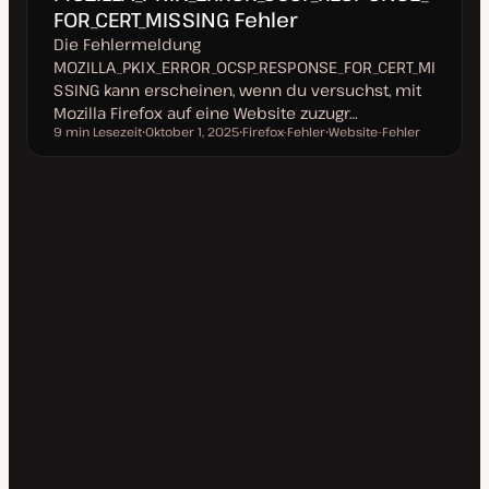
FOR_CERT_MISSING Fehler
Die Fehlermeldung
MOZILLA_PKIX_ERROR_OCSP_RESPONSE_FOR_CERT_MI
SSING kann erscheinen, wenn du versuchst, mit
Mozilla Firefox auf eine Website zuzugr…
9 min Lesezeit
Oktober 1, 2025
Firefox-Fehler
Website-Fehler
Lesezeit
D
T
T
a
h
h
t
e
e
u
m
m
m
a
a
a
k
t
u
a
l
i
s
i
e
r
t