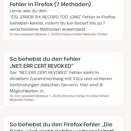
Fehler in Firefox (7 Methoden)
a
l
Lerne, wie du den
i
s
“SSL_ERROR_RX_RECORD_TOO_LONG” Fehler in Firefox
i
beheben kannst, indem du bei Bedarf bis zu 7
e
r
verschiedene Methoden anwendest.
t
9 min Lesezeit
Oktober 1, 2025
Firefox-Fehler
Website-Fehler
Lesezeit
D
T
T
a
h
h
t
e
e
u
m
m
m
a
a
a
So behebst du den Fehler
k
„NET::ERR_CERT_REVOKED“
t
u
Der “NET::ERR_CERT_REVOKED” Fehler steht in
a
l
direktem Zusammenhang mit SSLs und sicheren
i
s
Verbindungen zwischen Servern. Hier sind 8
i
Möglichkeiten, d…
e
r
16 min Lesezeit
Oktober 1, 2025
Chrome-Fehler
Firefox-Fehler
t
Lesezeit
Website-Fehler
D
T
T
T
a
h
h
h
t
e
e
e
u
m
m
m
m
a
a
a
a
k
So behebst du den Firefox-Fehler „Die
t
u