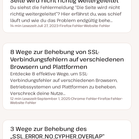
Seite wird nicht richtig weitergeleitet“
a
Du siehst die Fehlermeldung “Die Seite wird nicht
l
i
richtig weitergeleitet”? Hier erfährst du, was schief
s
i
läuft und wie du das Problem endgültig behe…
e
14 min Lesezeit
Juli 27, 2023
Firefox-Fehler
Website-Fehler
r
Lesezeit
D
T
T
t
a
h
h
t
e
e
u
m
m
m
a
a
a
8 Wege zur Behebung von SSL-
k
Verbindungsfehlern auf verschiedenen
t
u
Browsern und Plattformen
a
l
Entdecke 8 effektive Wege, um SSL-
i
s
Verbindungsfehler auf verschiedenen Browsern,
i
Betriebssystemen und Plattformen zu beheben.
e
r
Verschreck deine Nutze…
t
12 min Lesezeit
September 1, 2025
Chrome-Fehler
Firefox-Fehler
Lesezeit
Website-Fehler
D
T
T
T
a
h
h
h
t
e
e
e
u
m
m
m
m
a
a
a
a
k
3 Wege zur Behebung des
t
„SSL_ERROR_NO_CYPHER_OVERLAP“
u
a