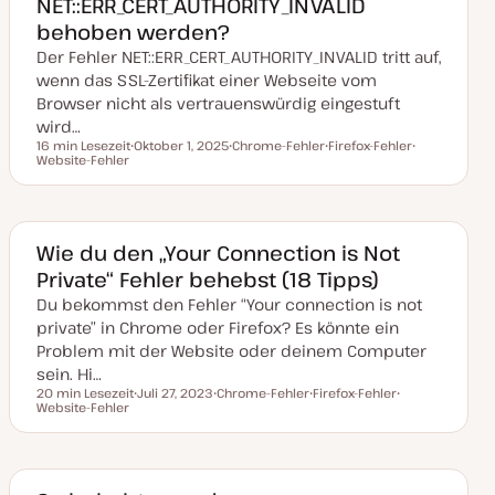
NET::ERR_CERT_AUTHORITY_INVALID
u
a
behoben werden?
l
i
Der Fehler NET::ERR_CERT_AUTHORITY_INVALID tritt auf,
s
i
wenn das SSL-Zertifikat einer Webseite vom
e
Browser nicht als vertrauenswürdig eingestuft
r
t
wird…
16 min Lesezeit
Oktober 1, 2025
Chrome-Fehler
Firefox-Fehler
Lesezeit
Website-Fehler
D
T
T
T
a
h
h
h
t
e
e
e
u
m
m
m
m
a
a
a
a
k
Wie du den „Your Connection is Not
t
Private“ Fehler behebst (18 Tipps)
u
a
Du bekommst den Fehler “Your connection is not
l
i
private” in Chrome oder Firefox? Es könnte ein
s
i
Problem mit der Website oder deinem Computer
e
sein. Hi…
r
t
20 min Lesezeit
Juli 27, 2023
Chrome-Fehler
Firefox-Fehler
Lesezeit
Website-Fehler
D
T
T
T
a
h
h
h
t
e
e
e
u
m
m
m
m
a
a
a
a
k