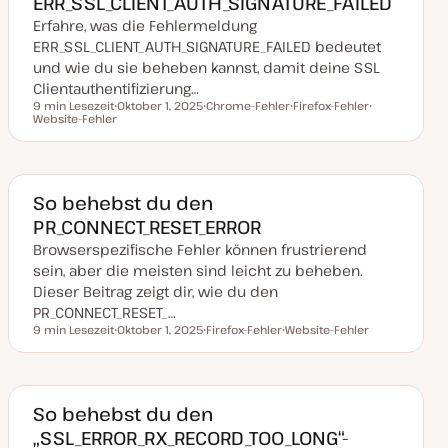
ERR_SSL_CLIENT_AUTH_SIGNATURE_FAILED
Erfahre, was die Fehlermeldung
ERR_SSL_CLIENT_AUTH_SIGNATURE_FAILED bedeutet
und wie du sie beheben kannst, damit deine SSL
Clientauthentifizierung…
9 min Lesezeit
Oktober 1, 2025
Chrome-Fehler
Firefox-Fehler
Lesezeit
Website-Fehler
D
T
T
T
a
h
h
h
t
e
e
e
u
m
m
m
m
a
a
a
a
k
So behebst du den
t
PR_CONNECT_RESET_ERROR
u
a
Browserspezifische Fehler können frustrierend
l
i
sein, aber die meisten sind leicht zu beheben.
s
i
Dieser Beitrag zeigt dir, wie du den
e
PR_CONNECT_RESET_…
r
t
9 min Lesezeit
Oktober 1, 2025
Firefox-Fehler
Website-Fehler
Lesezeit
D
T
T
a
h
h
t
e
e
u
m
m
m
a
a
a
So behebst du den
k
„SSL_ERROR_RX_RECORD_TOO_LONG“-
t
u