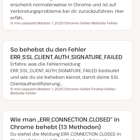
l
erscheint normalerweise in Chrome und ist auf
i
s
Verbindungsprobleme bei dir zurückzuführen. Hier
i
erfäh…
e
r
9 min Lesezeit
Oktober 1, 2025
Chrome-Fehler
Website-Fehler
Lesezeit
t
D
T
T
a
h
h
t
e
e
u
m
m
m
a
a
a
So behebst du den Fehler
k
ERR_SSL_CLIENT_AUTH_SIGNATURE_FAILED
t
u
Erfahre, was die Fehlermeldung
a
l
ERR_SSL_CLIENT_AUTH_SIGNATURE_FAILED bedeutet
i
s
und wie du sie beheben kannst, damit deine SSL
i
Clientauthentifizierung…
e
r
9 min Lesezeit
Oktober 1, 2025
Chrome-Fehler
Firefox-Fehler
t
Lesezeit
Website-Fehler
D
T
T
T
a
h
h
h
t
e
e
e
u
m
m
m
m
a
a
a
a
k
Wie man „ERR_CONNECTION_CLOSED“ in
t
Chrome behebt (13 Methoden)
u
a
Du siehst die Meldung ERR_CONNECTION_CLOSED in
l
i