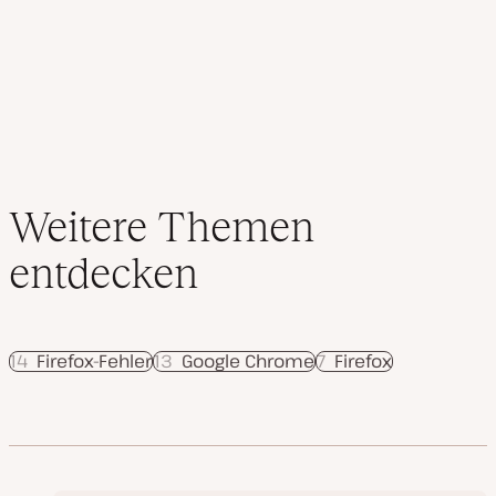
i
s
Beiträge
i
e
r
t
Weitere Themen
entdecken
14
Firefox-Fehler
13
Google Chrome
7
Firefox