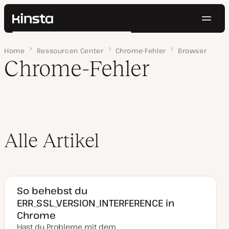
Navig
Kinsta®
Suchen
Plattform
Home
Seite 2
Ressourcen Center
Chrome-Fehler
Browser
Lösungen
Anmelden
Kostenlos testen
Chrome-Fehler
Preise
Ressourcen
Kontakt
Alle Artikel
So behebst du
ERR_SSL_VERSION_INTERFERENCE in
Chrome
Hast du Probleme mit dem