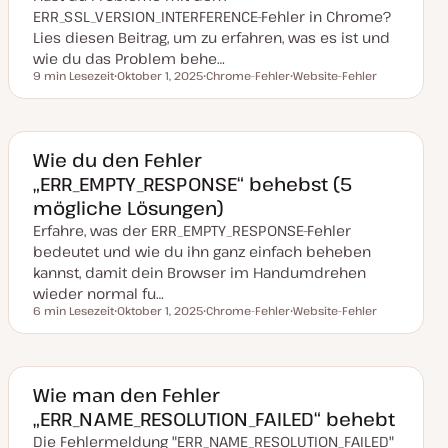
ERR_SSL_VERSION_INTERFERENCE-Fehler in Chrome?
Lies diesen Beitrag, um zu erfahren, was es ist und
wie du das Problem behe…
9 min Lesezeit
Oktober 1, 2025
Chrome-Fehler
Website-Fehler
Lesezeit
D
T
T
a
h
h
t
e
e
u
m
m
m
a
a
a
Wie du den Fehler
k
„ERR_EMPTY_RESPONSE“ behebst (5
t
u
mögliche Lösungen)
a
l
Erfahre, was der ERR_EMPTY_RESPONSE-Fehler
i
s
bedeutet und wie du ihn ganz einfach beheben
i
kannst, damit dein Browser im Handumdrehen
e
r
wieder normal fu…
t
6 min Lesezeit
Oktober 1, 2025
Chrome-Fehler
Website-Fehler
Lesezeit
D
T
T
a
h
h
t
e
e
u
m
m
m
a
a
a
Wie man den Fehler
k
„ERR_NAME_RESOLUTION_FAILED“ behebt
t
u
Die Fehlermeldung "ERR_NAME_RESOLUTION_FAILED"
a