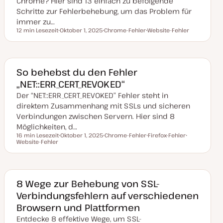
Chrome? Hier sind 13 einfach zu befolgende
s
i
Schritte zur Fehlerbehebung, um das Problem für
e
immer zu…
r
t
12 min Lesezeit
Oktober 1, 2025
Chrome-Fehler
Website-Fehler
Lesezeit
D
T
T
a
h
h
t
e
e
u
m
m
m
a
a
a
So behebst du den Fehler
k
„NET::ERR_CERT_REVOKED“
t
u
Der “NET::ERR_CERT_REVOKED” Fehler steht in
a
l
direktem Zusammenhang mit SSLs und sicheren
i
s
Verbindungen zwischen Servern. Hier sind 8
i
Möglichkeiten, d…
e
r
16 min Lesezeit
Oktober 1, 2025
Chrome-Fehler
Firefox-Fehler
t
Lesezeit
Website-Fehler
D
T
T
T
a
h
h
h
t
e
e
e
u
m
m
m
m
a
a
a
a
k
8 Wege zur Behebung von SSL-
t
Verbindungsfehlern auf verschiedenen
u
a
Browsern und Plattformen
l
i
Entdecke 8 effektive Wege, um SSL-
s