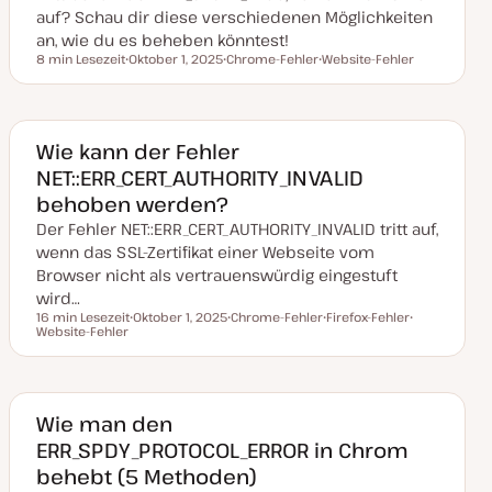
i
auf? Schau dir diese verschiedenen Möglichkeiten
s
i
an, wie du es beheben könntest!
e
8 min Lesezeit
Oktober 1, 2025
Chrome-Fehler
Website-Fehler
r
Lesezeit
D
T
T
t
a
h
h
t
e
e
u
m
m
m
a
a
a
Wie kann der Fehler
k
NET::ERR_CERT_AUTHORITY_INVALID
t
u
behoben werden?
a
l
Der Fehler NET::ERR_CERT_AUTHORITY_INVALID tritt auf,
i
s
wenn das SSL-Zertifikat einer Webseite vom
i
Browser nicht als vertrauenswürdig eingestuft
e
r
wird…
t
16 min Lesezeit
Oktober 1, 2025
Chrome-Fehler
Firefox-Fehler
Lesezeit
Website-Fehler
D
T
T
T
a
h
h
h
t
e
e
e
u
m
m
m
m
a
a
a
a
k
Wie man den
t
ERR_SPDY_PROTOCOL_ERROR in Chrom
u
a
behebt (5 Methoden)
l
i