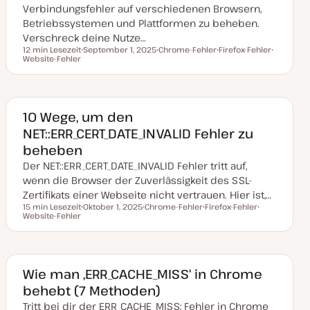
i
Verbindungsfehler auf verschiedenen Browsern,
e
Betriebssystemen und Plattformen zu beheben.
r
t
Verschreck deine Nutze…
12 min Lesezeit
September 1, 2025
Chrome-Fehler
Firefox-Fehler
Lesezeit
Website-Fehler
D
T
T
T
a
h
h
h
t
e
e
e
u
m
m
m
m
a
a
a
a
k
10 Wege, um den
t
NET::ERR_CERT_DATE_INVALID Fehler zu
u
a
beheben
l
i
Der NET::ERR_CERT_DATE_INVALID Fehler tritt auf,
s
i
wenn die Browser der Zuverlässigkeit des SSL-
e
Zertifikats einer Webseite nicht vertrauen. Hier ist,…
r
t
15 min Lesezeit
Oktober 1, 2025
Chrome-Fehler
Firefox-Fehler
Lesezeit
Website-Fehler
D
T
T
T
a
h
h
h
t
e
e
e
u
m
m
m
m
a
a
a
a
k
Wie man ‚ERR_CACHE_MISS‘ in Chrome
t
behebt (7 Methoden)
u
a
Tritt bei dir der ERR_CACHE_MISS; Fehler in Chrome
l