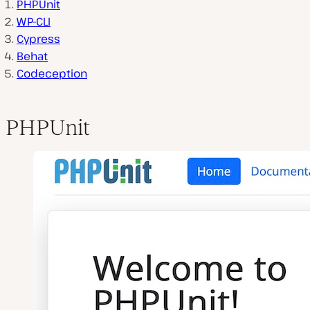
PHPUnit
WP-CLI
Cypress
Behat
Codeception
PHPUnit