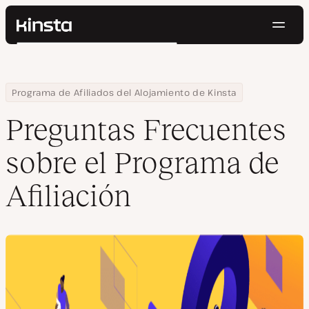
Naveg
Kinsta®
Buscar
Plataforma
Soluciones
Iniciar Sesión
Pruébalo gratis
Home
Preguntas Frecuentes sobre el Programa de Afiliación
Programa de Afiliados del Alojamiento de Kinsta
Precios
Recursos
Preguntas Frecuentes
Contacto
sobre el Programa de
Afiliación