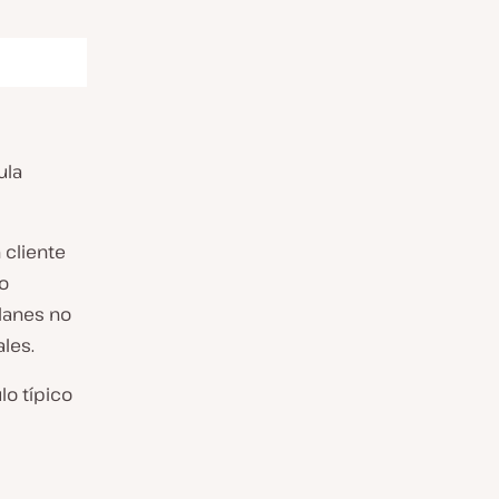
ula
 cliente
to
lanes no
les.
lo típico