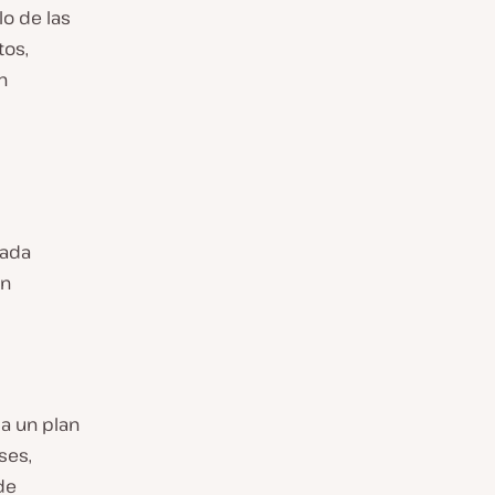
o de las
tos,
n
cada
en
 a un plan
ses,
de