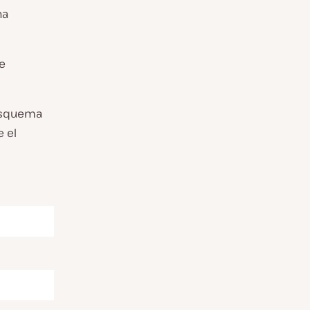
na
se
 esquema
e el