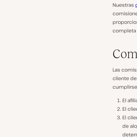
Nuestras
comisione
proporcio
completa 
Comi
Las comis
cliente de
cumplirse 
El afi
El cli
El cli
de alo
deter