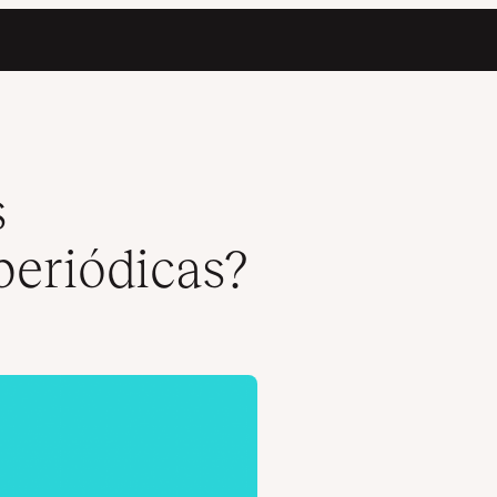
s
periódicas?