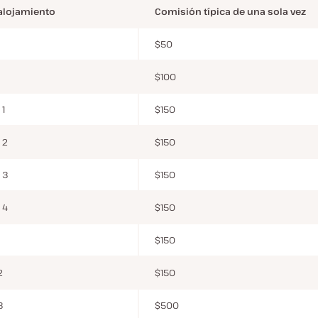
 alojamiento
Comisión típica de una sola vez
$50
$100
 1
$150
 2
$150
 3
$150
 4
$150
$150
2
$150
3
$500