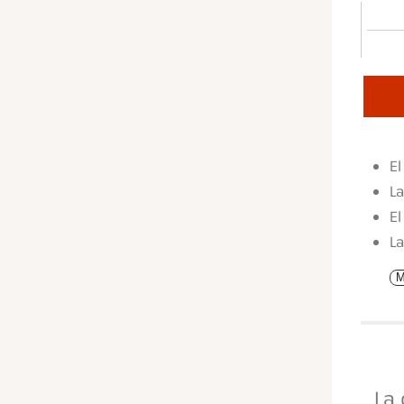
El
La
El
L
M
La