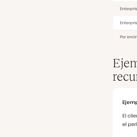
Enterpris
Enterpri
Por enci
Ejem
recu
Ejem
El cli
el per