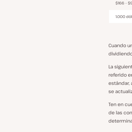
$166 – $
1.000 dó
Cuando un 
dividiendo
La siguien
referido e
estándar,
se actuali
Ten en cue
de las com
determina