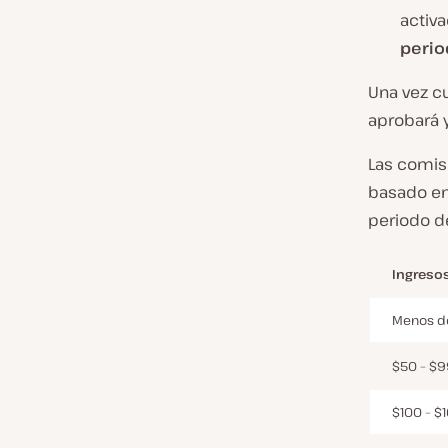
activ
perio
Una vez cu
aprobará y
Las comis
basado en 
periodo de
Ingresos
Menos de
$50 – $9
$100 – $