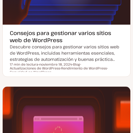
Consejos para gestionar varios sitios
web de WordPress
Descubre consejos para gestionar varios sitios web
de WordPress, incluidas herramientas esenciales,
estrategias de automatización y buenas práctica…
17 min de lectura
noviembre 18, 2024
Blog
Actualizaciones de WordPress
F
Rendimiento de WordPress
T
T
Tiempo de lectura
Seguridad en WordPress
e
T
i
e
T
c
e
p
m
e
h
m
o
a
m
a
a
d
a
a
e
c
p
t
o
u
s
a
t
l
i
z
a
d
a