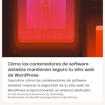
Cómo los contenedores de software
aislados mantienen seguro tu sitio web
de WordPress
Descubre cómo los contenedores de software
aislados mejoran la seguridad de tu sitio web de
WordPress proporcionando un entorno dedicado.
10 min de lectura
diciembre 16, 2025
Blog
Tiempo de lectura
Rendimiento de WordPress
F
Seguridad en WordPress
T
T
e
T
i
e
c
e
p
m