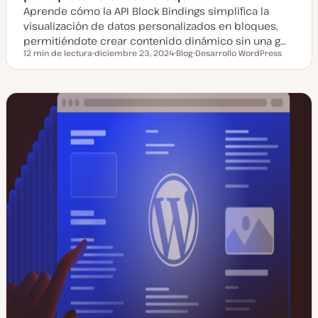
Aprende cómo la API Block Bindings simplifica la
visualización de datos personalizados en bloques,
permitiéndote crear contenido dinámico sin una g…
12 min de lectura
diciembre 23, 2024
Blog
Desarrollo WordPress
Tiempo de lectura
F
T
T
e
i
e
c
p
m
h
o
a
a
d
a
e
c
p
t
o
u
s
a
t
l
i
z
a
d
a