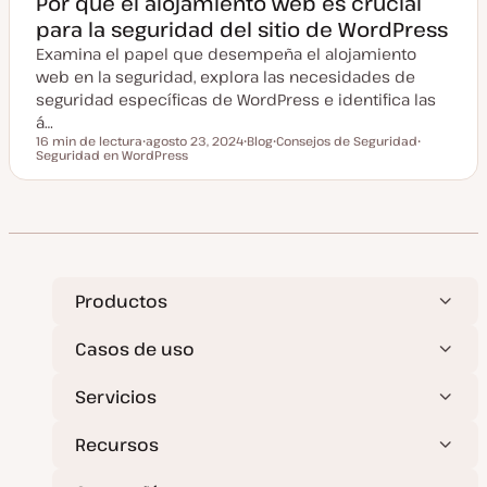
Por qué el alojamiento web es crucial
para la seguridad del sitio de WordPress
Examina el papel que desempeña el alojamiento
web en la seguridad, explora las necesidades de
seguridad específicas de WordPress e identifica las
á…
16 min de lectura
agosto 23, 2024
Blog
Consejos de Seguridad
Tiempo de lectura
Seguridad en WordPress
F
T
T
T
e
i
e
e
c
p
m
m
h
o
a
a
a
d
a
e
c
p
t
o
u
s
a
t
l
Productos
i
z
a
Casos de uso
d
a
Servicios
Recursos