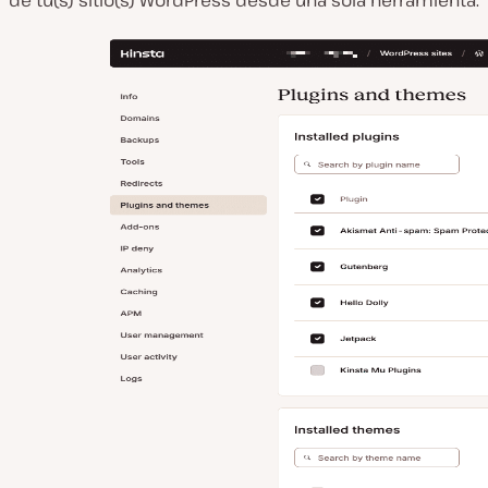
de tu(s) sitio(s) WordPress desde una sola herramienta.