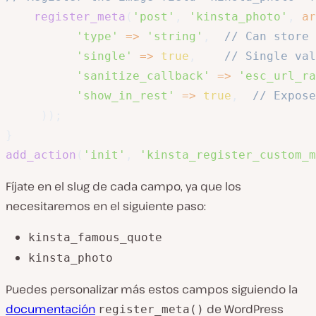
register_meta
(
'post'
,
'kinsta_photo'
,
ar
'type'
=>
'string'
,
// Can store 
'single'
=>
true
,
// Single val
'sanitize_callback'
=>
'esc_url_ra
'show_in_rest'
=>
true
,
// Expose
)
)
;
}
add_action
(
'init'
,
'kinsta_register_custom_m
Fíjate en el slug de cada campo, ya que los
necesitaremos en el siguiente paso:
kinsta_famous_quote
kinsta_photo
Puedes personalizar más estos campos siguiendo la
documentación
de WordPress
register_meta()