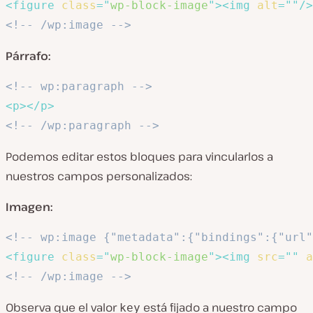
<
figure
class
=
"
wp-block-image
"
>
<
img
alt
=
"
"
/>
<!-- /wp:image -->
Párrafo:
<!-- wp:paragraph -->
<
p
>
</
p
>
<!-- /wp:paragraph -->
Podemos editar estos bloques para vincularlos a
nuestros campos personalizados:
Imagen:
<!-- wp:image {"metadata":{"bindings":{"url"
<
figure
class
=
"
wp-block-image
"
>
<
img
src
=
"
"
a
<!-- /wp:image -->
Observa que el valor
está fijado a nuestro campo
key