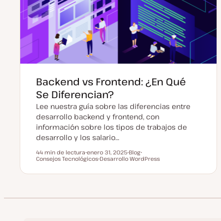
Backend vs Frontend: ¿En Qué
Se Diferencian?
Lee nuestra guía sobre las diferencias entre
desarrollo backend y frontend, con
información sobre los tipos de trabajos de
desarrollo y los salario…
44 min de lectura
enero 31, 2025
Blog
Tiempo de lectura
Consejos Tecnológicos
F
Desarrollo WordPress
T
T
e
T
i
e
c
e
p
m
h
m
o
a
a
a
d
a
e
c
p
t
o
u
s
a
t