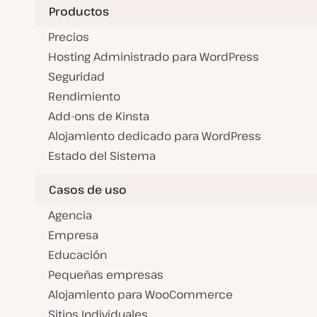
l
Productos
i
z
a
Precios
d
a
Hosting Administrado para WordPress
Seguridad
Rendimiento
Add-ons de Kinsta
Alojamiento dedicado para WordPress
Estado del Sistema
Casos de uso
Agencia
Empresa
Educación
Pequeñas empresas
Alojamiento para WooCommerce
Sitios Individuales