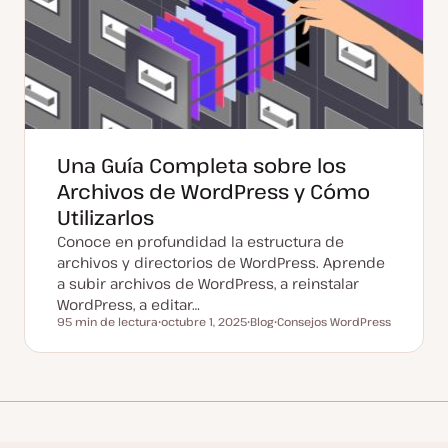
Una Guía Completa sobre los
Archivos de WordPress y Cómo
Utilizarlos
Conoce en profundidad la estructura de
archivos y directorios de WordPress. Aprende
a subir archivos de WordPress, a reinstalar
WordPress, a editar…
95 min de lectura
octubre 1, 2025
Blog
Consejos WordPress
Tiempo de lectura
F
T
T
e
i
e
c
p
m
h
o
a
a
d
a
e
c
p
t
o
u
s