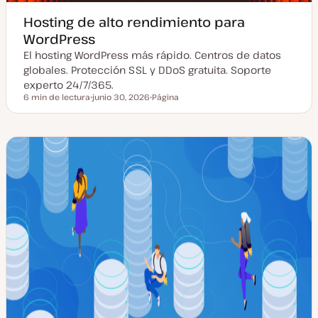
Hosting de alto rendimiento para
WordPress
El hosting WordPress más rápido. Centros de datos
globales. Protección SSL y DDoS gratuita. Soporte
experto 24/7/365.
6 min de lectura
junio 30, 2026
Página
Tiempo de lectura
F
T
e
i
c
p
h
o
a
d
a
e
c
p
t
o
u
s
a
t
l
i
z
a
d
a