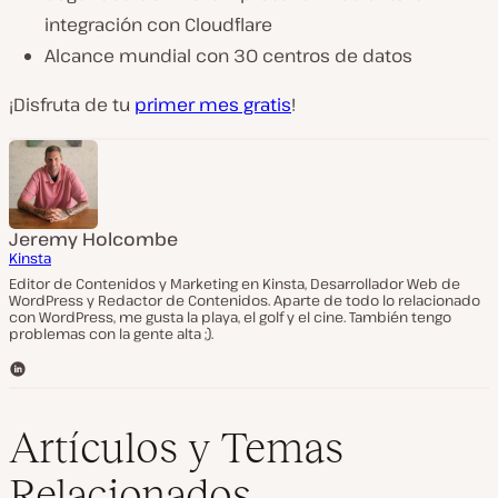
integración con Cloudflare
Alcance mundial con 30 centros de datos
¡Disfruta de tu
primer mes gratis
!
Jeremy Holcombe
Kinsta
Editor de Contenidos y Marketing en Kinsta, Desarrollador Web de
WordPress y Redactor de Contenidos. Aparte de todo lo relacionado
con WordPress, me gusta la playa, el golf y el cine. También tengo
problemas con la gente alta ;).
L
i
n
k
Artículos y Temas
e
d
Relacionados
I