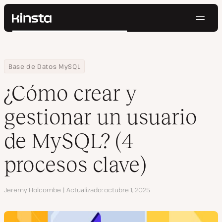
Naveg
Kinsta®
Buscar
Plataforma
Soluciones
Iniciar Sesión
Pruébalo gratis
Home
Centro de Recursos
Blog
¿Cómo crear y gestionar un usuario de MySQL? (4 procesos clave
Base de Datos MySQL
Precios
Recursos
¿Cómo crear y
Contacto
gestionar un usuario
de MySQL? (4
procesos clave)
Autor
Jeremy Holcombe
Actualizado
octubre 1, 2025