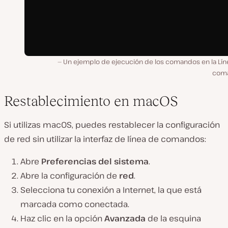
Un ejemplo de ejecución de los comandos en la
Lín
com
Restablecimiento en macOS
Si utilizas macOS, puedes restablecer la
configuración
de
red sin utilizar la
interfaz de línea de comandos
:
Abre
Preferencias del sistema
.
Abre la
configuración de
red
.
Selecciona tu
conexión a
Internet, la que está
marcada como conectada.
Haz clic en la opción
Avanzada
de la esquina