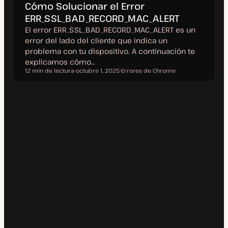
Cómo Solucionar el Error
ERR_SSL_BAD_RECORD_MAC_ALERT
El error ERR_SSL_BAD_RECORD_MAC_ALERT es un
error del lado del cliente que indica un
problema con tu dispositivo. A continuación te
explicamos cómo…
12 min de lectura
octubre 1, 2025
Errores de Chrome
Tiempo de lectura
F
T
e
e
c
m
h
a
a
a
c
t
u
a
l
i
z
a
d
a