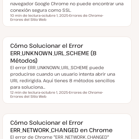
navegador Google Chrome no puede encontrar una
a
conexión segura como SSL.
10 min de lectura
octubre 1, 2025
Errores de Chrome
Tiempo de lectura
Errores del Sitio Web
F
T
T
e
e
e
c
m
m
h
a
a
a
a
c
Cómo Solucionar el Error
t
ERR_UNKNOWN_URL_SCHEME (8
u
a
Métodos)
l
i
El error ERR_UNKNOWN_URL_SCHEME puede
z
a
producirse cuando un usuario intenta abrir una
d
URL redirigida. Aquí tienes 8 métodos sencillos
a
para soluciona…
12 min de lectura
octubre 1, 2025
Errores de Chrome
Tiempo de lectura
Errores del Sitio Web
F
T
T
e
e
e
c
m
m
h
a
a
a
a
c
Cómo Solucionar el Error
t
ERR_NETWORK_CHANGED en Chrome
u
a
El error de Chrome "ERR_NETWORK_CHANGED"
l