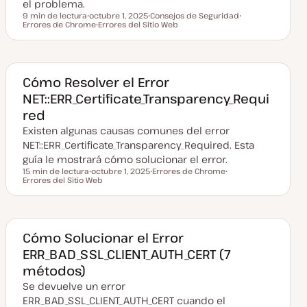
el problema.
9 min de lectura
octubre 1, 2025
Consejos de Seguridad
Tiempo de lectura
Errores de Chrome
F
Errores del Sitio Web
T
T
e
T
e
e
c
e
m
m
h
m
a
a
a
a
a
c
Cómo Resolver el Error
t
NET::ERR_Certificate_Transparency_Requi
u
a
red
l
i
Existen algunas causas comunes del error
z
a
NET::ERR_Certificate_Transparency_Required. Esta
d
guía le mostrará cómo solucionar el error.
a
15 min de lectura
octubre 1, 2025
Errores de Chrome
Tiempo de lectura
Errores del Sitio Web
F
T
T
e
e
e
c
m
m
h
a
a
a
a
c
Cómo Solucionar el Error
t
ERR_BAD_SSL_CLIENT_AUTH_CERT (7
u
a
métodos)
l
i
Se devuelve un error
z
a
ERR_BAD_SSL_CLIENT_AUTH_CERT cuando el
d