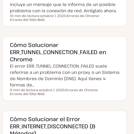
i
incluye un mensaje que te informa de un posible
z
a
problema con la conexión de red. Arréglalo ahora.
d
10 min de lectura
octubre 1, 2025
Errores de Chrome
a
Tiempo de lectura
Errores del Sitio Web
F
T
T
e
e
e
c
m
m
h
a
a
a
a
c
Cómo Solucionar
t
ERR_TUNNEL_CONNECTION_FAILED en
u
a
Chrome
l
i
El error ERR_TUNNEL_CONNECTION_FAILED suele
z
a
referirse a un problema con un proxy o un Sistema
d
de Nombres de Dominio (DNS). Aquí tienes 4
a
formas de…
9 min de lectura
octubre 1, 2025
Errores de Chrome
Tiempo de lectura
Errores del Sitio Web
F
T
T
e
e
e
c
m
m
h
a
a
a
a
c
Cómo Solucionar el Error
t
ERR_INTERNET_DISCONNECTED (8
u
a
Métodos)
l