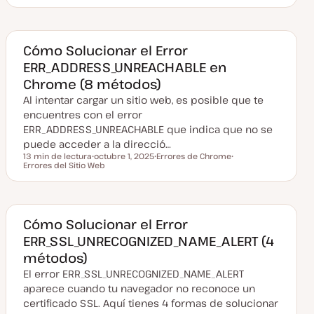
e
T
e
e
c
e
m
m
h
m
a
a
a
a
a
c
Cómo Solucionar el Error
t
ERR_ADDRESS_UNREACHABLE en
u
a
Chrome (8 métodos)
l
i
Al intentar cargar un sitio web, es posible que te
z
a
encuentres con el error
d
ERR_ADDRESS_UNREACHABLE que indica que no se
a
puede acceder a la direcció…
13 min de lectura
octubre 1, 2025
Errores de Chrome
Tiempo de lectura
Errores del Sitio Web
F
T
T
e
e
e
c
m
m
h
a
a
a
a
c
Cómo Solucionar el Error
t
ERR_SSL_UNRECOGNIZED_NAME_ALERT (4
u
a
métodos)
l
i
El error ERR_SSL_UNRECOGNIZED_NAME_ALERT
z
a
aparece cuando tu navegador no reconoce un
d
certificado SSL. Aquí tienes 4 formas de solucionar
a