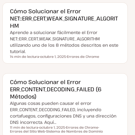
Cómo Solucionar el Error
NET::ERR_CERT_WEAK_SIGNATURE_ALGORIT
HM
Aprende a solucionar fácilmente el Error
NET::ERR_CERT_WEAK_SIGNATURE_ALGORITHM
utilizando uno de los 8 métodos descritos en este
tutorial.
14 min de lectura
octubre 1, 2025
Errores de Chrome
Tiempo de lectura
F
T
e
e
c
m
h
a
a
a
Cómo Solucionar el Error
c
ERR_CONTENT_DECODING_FAILED (6
t
u
Métodos)
a
l
Algunas cosas pueden causar el error
i
z
ERR_CONTENT_DECODING_FAILED, incluyendo
a
cortafuegos, configuraciones DNS y una dirección
d
a
DNS incorrecta. Aquí…
11 min de lectura
octubre 1, 2025
Errores de Chrome
Tiempo de lectura
Errores del Sitio Web
F
Sistema de Nombres de Dominio
T
T