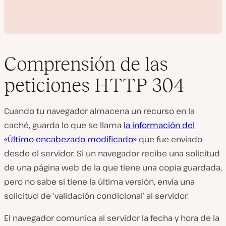
Comprensión de las
peticiones HTTP 304
R
e
Cuando tu navegador almacena un recurso en la
p
r
caché, guarda lo que se llama
la información del
o
d
«Último encabezado modificado»
que fue enviado
u
c
desde el servidor. Si un navegador recibe una solicitud
i
de una página web de la que tiene una copia guardada,
r
v
pero no sabe si tiene la última versión, envía una
í
d
solicitud de ‘validación condicional’ al servidor.
e
o
El navegador comunica al servidor la fecha y hora de la