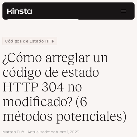
Naveg
Kinsta®
Buscar
Plataforma
Soluciones
Iniciar Sesión
Pruébalo gratis
Home
Centro de Recursos
Blog
¿Cómo arreglar un código de estado HTTP 304 no modificado? (
Códigos de Estado HTTP
Precios
Recursos
¿Cómo arreglar un
Contacto
código de estado
HTTP 304 no
modificado? (6
métodos potenciales)
Autor
Matteo Duò
Actualizado
octubre 1, 2025