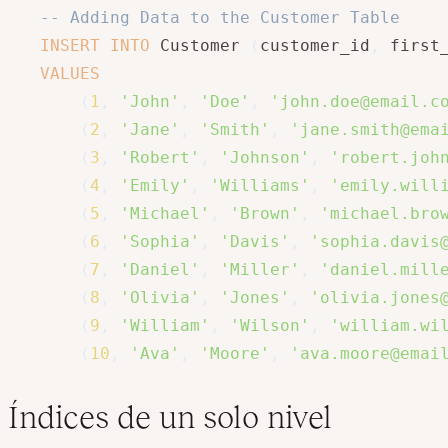
-- Adding Data to the Customer Table
INSERT
INTO
 Customer 
(
customer_id
,
 first
VALUES
(
1
,
'John'
,
'Doe'
,
'john.doe@email.c
(
2
,
'Jane'
,
'Smith'
,
'jane.smith@ema
(
3
,
'Robert'
,
'Johnson'
,
'robert.joh
(
4
,
'Emily'
,
'Williams'
,
'emily.will
(
5
,
'Michael'
,
'Brown'
,
'michael.bro
(
6
,
'Sophia'
,
'Davis'
,
'sophia.davis
(
7
,
'Daniel'
,
'Miller'
,
'daniel.mill
(
8
,
'Olivia'
,
'Jones'
,
'olivia.jones
(
9
,
'William'
,
'Wilson'
,
'william.wi
(
10
,
'Ava'
,
'Moore'
,
'ava.moore@emai
Índices de un solo nivel