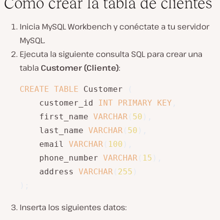
Cómo crear la tabla de clientes
Inicia MySQL Workbench y conéctate a tu servidor
MySQL.
Ejecuta la siguiente consulta SQL para crear una
tabla
Customer (Cliente)
:
CREATE
TABLE
 Customer 
(
    customer_id 
INT
PRIMARY
KEY
,
    first_name 
VARCHAR
(
50
)
,
    last_name 
VARCHAR
(
50
)
,
    email 
VARCHAR
(
100
)
,
    phone_number 
VARCHAR
(
15
)
,
    address 
VARCHAR
(
255
)
)
;
Inserta los siguientes datos: