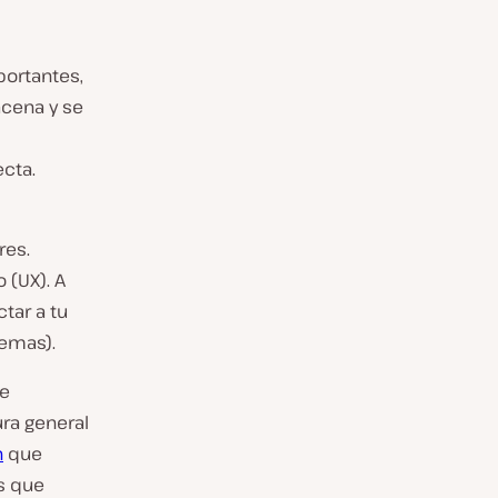
ortantes,
acena y se
cta.
res.
 (UX). A
ctar a tu
lemas).
de
ra general
n
que
s que