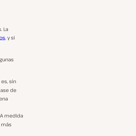
. La
tos
, y si
lgunas
 es, sin
base de
uena
. A medida
s más