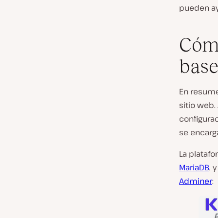
pueden ay
Cómo
base
En resume
sitio web.
configura
se encarg
La platafo
MariaDB
, 
Adminer
: