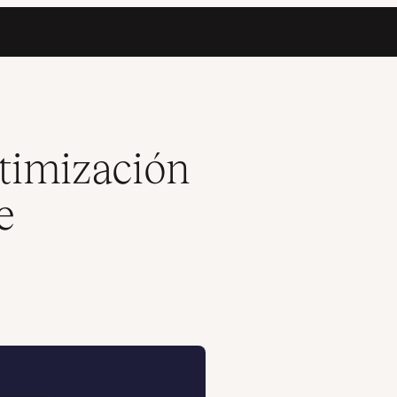
s en Kinsta
timización
e