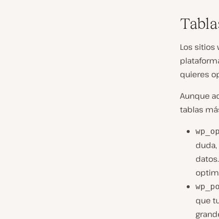
Tabla
Los sitios
plataform
quieres op
Aunque aq
tablas má
wp_o
duda,
datos
optim
wp_p
que tu
grand