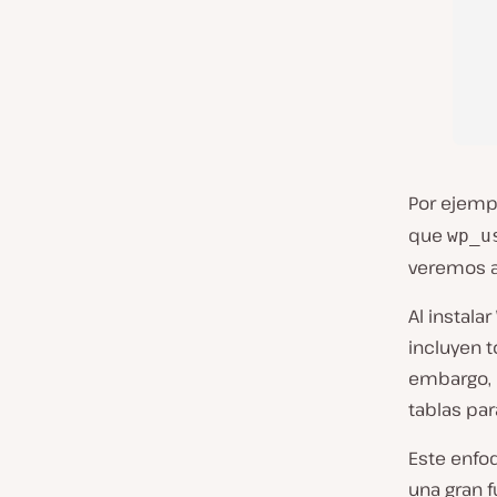
Por ejempl
que
wp_u
veremos a
Al instal
incluyen t
embargo, l
tablas pa
Este enfo
una gran f