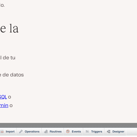
o.
e la
l de tu
e de datos
SQL
o
min
o