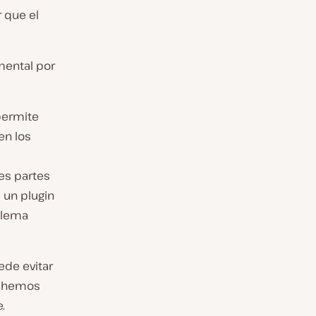
 que el
mental por
permite
en los
es partes
 un plugin
blema
ede evitar
a hemos
.