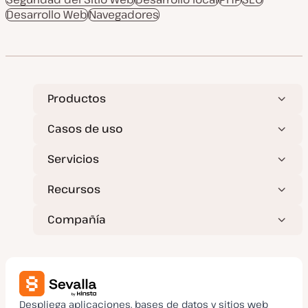
h
o
a
a
Desarrollo Web
a
Navegadores
d
a
e
c
p
t
o
u
s
a
t
l
i
z
a
Productos
d
a
Casos de uso
Servicios
Recursos
Compañía
Despliega aplicaciones, bases de datos y sitios web