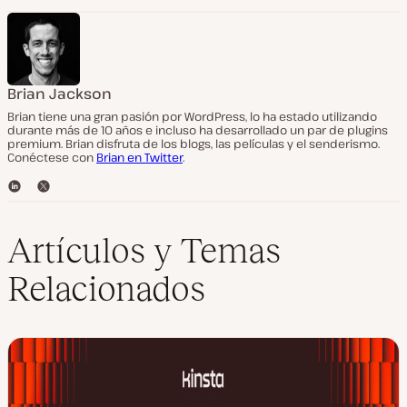
Brian Jackson
Brian tiene una gran pasión por WordPress, lo ha estado utilizando
durante más de 10 años e incluso ha desarrollado un par de plugins
premium. Brian disfruta de los blogs, las películas y el senderismo.
Conéctese con
Brian en Twitter
.
L
T
i
w
n
i
k
t
Artículos y Temas
e
t
d
e
Relacionados
I
r
n