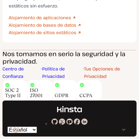
estáticos sin esfuerzo.
Alojamiento de aplicaciones
Alojamiento de bases de datos
Alojamiento de sitios estáticos
Nos tomamos en serio la seguridad y la
privacidad.
Centro de
Política de
Tus Opciones de
Confianza
Privacidad
Privacidad
SOC 2
ISO
Type II
27001
GDPR
CCPA
Kinsta
Kinsta
Kinsta
Kinsta
Kinsta
Cambiar
en
en
en
en
en
idioma