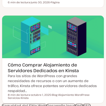
6 min de lectura
junio 30, 2026
Página
Tiempo de lectura
F
T
e
i
c
p
h
o
a
d
a
e
c
p
t
o
u
s
a
t
l
i
z
a
d
a
Cómo Comprar Alojamiento de
Servidores Dedicados en Kinsta
Para los sitios de WordPress con grandes
necesidades de recursos o con un aumento de
tráfico, Kinsta ofrece potentes servidores dedicados
respaldad…
8 min de lectura
octubre 1, 2025
Blog
Alojamiento WordPress
Tiempo de lectura
Servicios Kinsta
F
T
T
T
e
i
e
e
c
p
m
m
Seguridad del Sitio Web
Desarrollo local
PHP
SEO