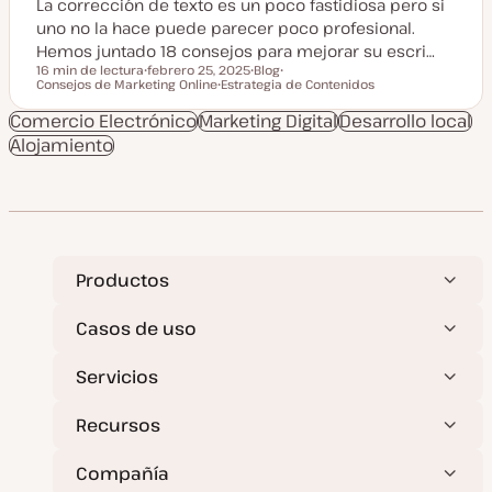
La corrección de texto es un poco fastidiosa pero si
uno no la hace puede parecer poco profesional.
Hemos juntado 18 consejos para mejorar su escri…
16 min de lectura
febrero 25, 2025
Blog
Tiempo de lectura
Consejos de Marketing Online
F
Estrategia de Contenidos
T
T
e
T
i
e
c
e
p
m
Comercio Electrónico
Marketing Digital
Desarrollo local
h
m
o
a
Alojamiento
a
a
d
a
e
c
p
t
o
u
s
a
t
l
i
z
a
Productos
d
a
Casos de uso
Servicios
Recursos
Compañía