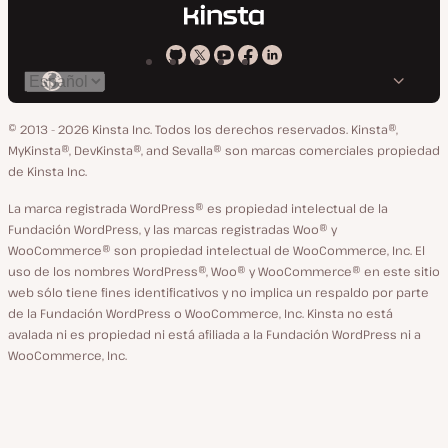
Kinsta
Kinsta
Kinsta
Kinsta
Kinsta
Cambiar
en
en
en
en
en
idioma
GitHub
X
YouTube
Facebook
LinkedIn
© 2013 - 2026 Kinsta Inc. Todos los derechos reservados.
Kinsta®,
MyKinsta®, DevKinsta®, and Sevalla® son marcas comerciales propiedad
de Kinsta Inc.
La marca registrada WordPress® es propiedad intelectual de la
Fundación WordPress, y las marcas registradas Woo® y
WooCommerce® son propiedad intelectual de WooCommerce, Inc. El
uso de los nombres WordPress®, Woo® y WooCommerce® en este sitio
web sólo tiene fines identificativos y no implica un respaldo por parte
de la Fundación WordPress o WooCommerce, Inc. Kinsta no está
avalada ni es propiedad ni está afiliada a la Fundación WordPress ni a
WooCommerce, Inc.