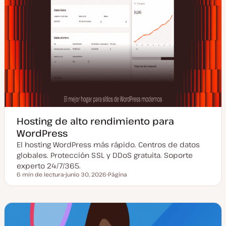
Hosting de alto rendimiento para
WordPress
El hosting WordPress más rápido. Centros de datos
globales. Protección SSL y DDoS gratuita. Soporte
experto 24/7/365.
6 min de lectura
junio 30, 2026
Página
Tiempo de lectura
F
T
e
i
c
p
h
o
a
d
a
e
c
p