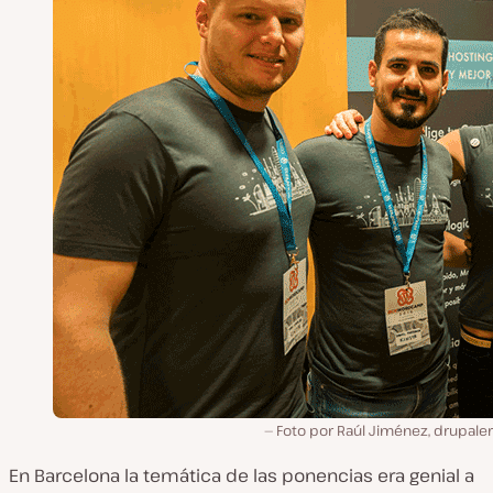
Foto por Raúl Jiménez, drupale
En Barcelona la temática de las ponencias era genial a