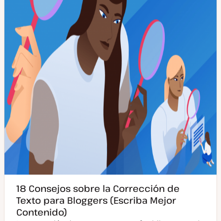
t
o
u
s
a
t
l
i
z
a
d
a
18 Consejos sobre la Corrección de
Texto para Bloggers (Escriba Mejor
Contenido)