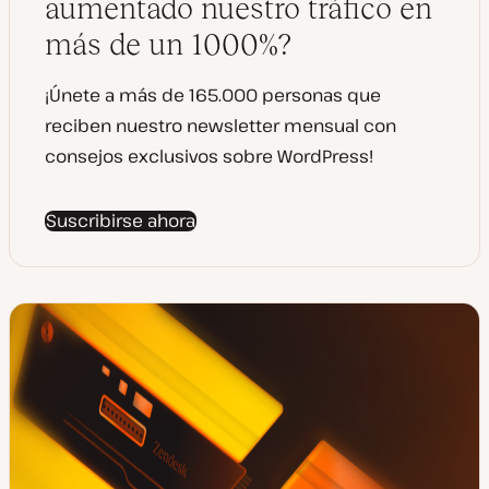
aumentado nuestro tráfico en
z
a
más de un 1000%?
d
a
¡Únete a más de 165.000 personas que
reciben nuestro newsletter mensual con
consejos exclusivos sobre WordPress!
Suscribirse ahora