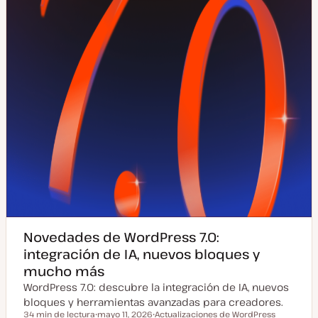
i
z
a
d
a
Novedades de WordPress 7.0:
integración de IA, nuevos bloques y
mucho más
WordPress 7.0: descubre la integración de IA, nuevos
bloques y herramientas avanzadas para creadores.
34 min de lectura
mayo 11, 2026
Actualizaciones de WordPress