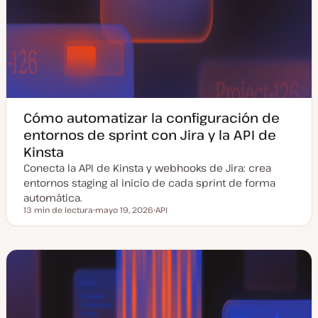
Cómo automatizar la configuración de
entornos de sprint con Jira y la API de
Kinsta
Conecta la API de Kinsta y webhooks de Jira: crea
entornos staging al inicio de cada sprint de forma
automática.
13 min de lectura
mayo 19, 2026
API
Tiempo de lectura
F
T
e
e
c
m
h
a
a
a
c
t
u
a
l