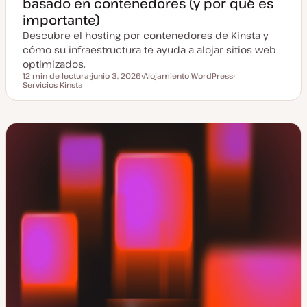
basado en contenedores (y por qué es
importante)
Descubre el hosting por contenedores de Kinsta y
cómo su infraestructura te ayuda a alojar sitios web
optimizados.
12 min de lectura
junio 3, 2026
Alojamiento WordPress
Tiempo de lectura
Servicios Kinsta
F
T
T
e
e
e
c
m
m
h
a
a
a
a
c
t
u
a
l
i
z
a
d
a