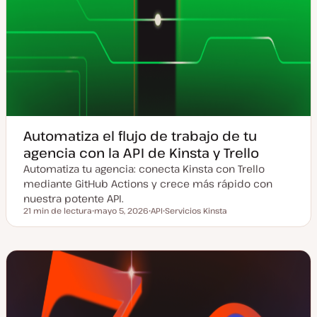
Automatiza el flujo de trabajo de tu
agencia con la API de Kinsta y Trello
Automatiza tu agencia: conecta Kinsta con Trello
mediante GitHub Actions y crece más rápido con
nuestra potente API.
21 min de lectura
mayo 5, 2026
API
Servicios Kinsta
Tiempo de lectura
F
T
T
e
e
e
c
m
m
h
a
a
a
a
c
t
u
a
l