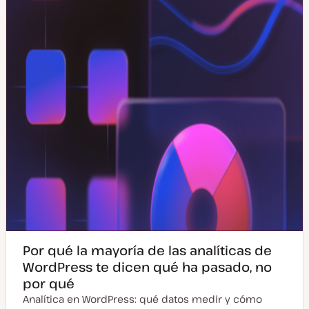
a
l
i
z
a
d
a
Por qué la mayoría de las analíticas de
WordPress te dicen qué ha pasado, no
por qué
Analítica en WordPress: qué datos medir y cómo