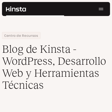
Naveg
Kinsta®
Buscar
Plataforma
Soluciones
Iniciar Sesión
Pruébalo gratis
Precios
Home
Blog
Centro de Recursos
Recursos
Blog de Kinsta -
Contacto
WordPress, Desarrollo
Web y Herramientas
Técnicas