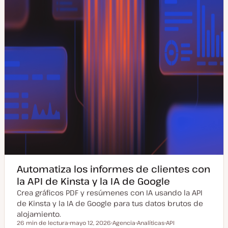
i
z
a
d
a
Automatiza los informes de clientes con
la API de Kinsta y la IA de Google
Crea gráficos PDF y resúmenes con IA usando la API
de Kinsta y la IA de Google para tus datos brutos de
alojamiento.
26 min de lectura
mayo 12, 2026
Agencia
Analíticas
API
Tiempo de lectura