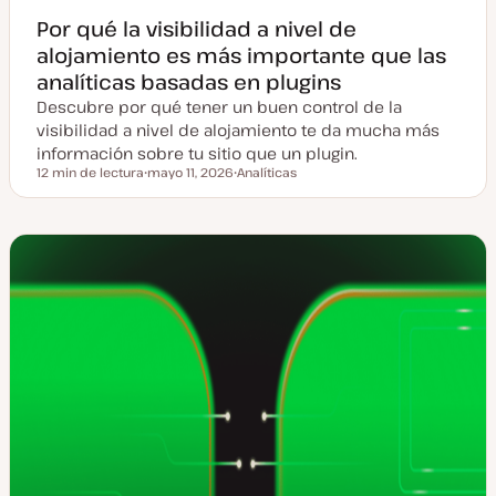
Por qué la visibilidad a nivel de
alojamiento es más importante que las
analíticas basadas en plugins
Descubre por qué tener un buen control de la
visibilidad a nivel de alojamiento te da mucha más
información sobre tu sitio que un plugin.
12 min de lectura
mayo 11, 2026
Analíticas
Tiempo de lectura
F
T
e
e
c
m
h
a
a
a
c
t
u
a
l
i
z
a
d
a