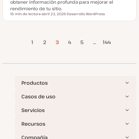
obtener información profunda para mejorar el
rendimiento de tu sitio.
16 min de lectura
abril 22, 2026
Desarrollo WordPress
Tiempo de lectura
F
T
e
e
c
m
h
a
a
ágina
Página
Paginación
a
1
2
3
4
5
…
144
c
Anterior
siguient
t
u
de
a
l
i
entradas
z
a
d
a
Productos
Casos de uso
Servicios
Recursos
Compañía