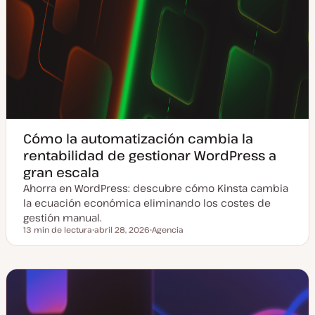
Cómo la automatización cambia la
rentabilidad de gestionar WordPress a
gran escala
Ahorra en WordPress: descubre cómo Kinsta cambia
la ecuación económica eliminando los costes de
gestión manual.
13 min de lectura
abril 28, 2026
Agencia
Tiempo de lectura
F
T
e
e
c
m
h
a
a
a
c
t
u