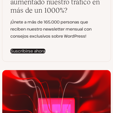
aumentado nuestro tráfico en
z
a
más de un 1000%?
d
a
¡Únete a más de 165.000 personas que
reciben nuestro newsletter mensual con
consejos exclusivos sobre WordPress!
Suscribirse ahora