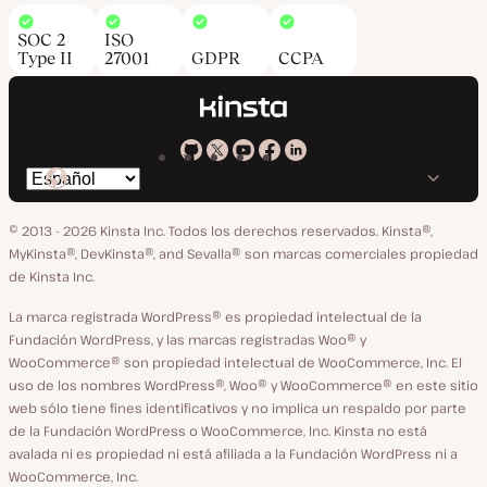
SOC 2
ISO
Type II
27001
GDPR
CCPA
Kinsta
Kinsta
Kinsta
Kinsta
Kinsta
Cambiar
en
en
en
en
en
idioma
GitHub
X
YouTube
Facebook
LinkedIn
© 2013 - 2026 Kinsta Inc. Todos los derechos reservados.
Kinsta®,
MyKinsta®, DevKinsta®, and Sevalla® son marcas comerciales propiedad
de Kinsta Inc.
La marca registrada WordPress® es propiedad intelectual de la
Fundación WordPress, y las marcas registradas Woo® y
WooCommerce® son propiedad intelectual de WooCommerce, Inc. El
uso de los nombres WordPress®, Woo® y WooCommerce® en este sitio
web sólo tiene fines identificativos y no implica un respaldo por parte
de la Fundación WordPress o WooCommerce, Inc. Kinsta no está
avalada ni es propiedad ni está afiliada a la Fundación WordPress ni a
WooCommerce, Inc.