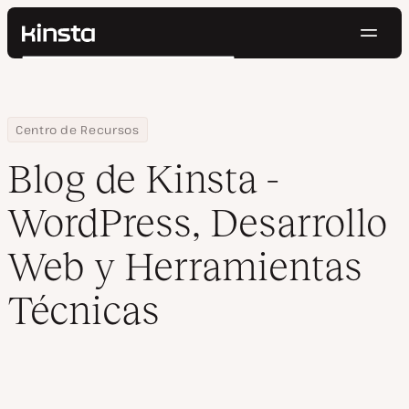
Naveg
Kinsta®
Buscar
Plataforma
Soluciones
Iniciar Sesión
Pruébalo gratis
Precios
Home
Blog
Centro de Recursos
Recursos
Blog de Kinsta -
Contacto
WordPress, Desarrollo
Web y Herramientas
Técnicas