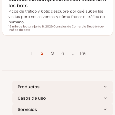
los bots
Picos de tráfico y bots: descubre por qué suben las
visitas pero no las ventas, y cómo frenar el tráfico no
humano.
15 min de lectura
junio 8, 2026
Consejos de Comercio Electrónico
Tiempo de lectura
Tráfico de bots
F
T
T
e
e
e
c
m
m
h
a
a
a
a
Página
Página
Paginación
c
1
2
3
4
…
144
t
Anterior
siguiente
u
a
de
l
i
z
entradas
a
d
a
Productos
Casos de uso
Servicios