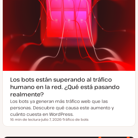
Los bots están superando al tráfico
humano en la red. ¿Qué está pasando
realmente?
Los bots ya generan más tráfico web que las
personas. Descubre qué causa este aumento y
cuánto cuesta en WordPress.
16 min de lectura
julio 7, 2026
Tráfico de bots
Tiempo de lectura
F
T
e
e
c
m
h
a