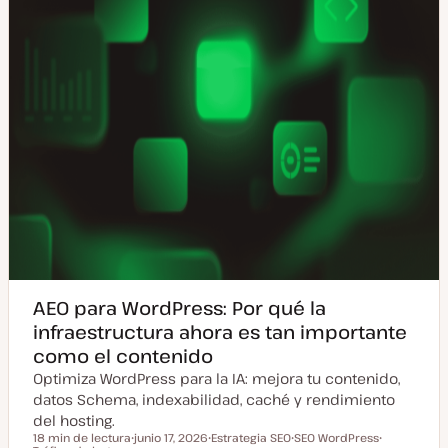
a
d
a
AEO para WordPress: Por qué la
infraestructura ahora es tan importante
como el contenido
Optimiza WordPress para la IA: mejora tu contenido,
datos Schema, indexabilidad, caché y rendimiento
del hosting.
18 min de lectura
junio 17, 2026
Estrategia SEO
SEO WordPress