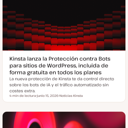
Kinsta lanza la Protección contra Bots
para sitios de WordPress, incluida de
forma gratuita en todos los planes
La nueva protección de Kinsta te da control directo
sobre los bots de IA y el tráfico automatizado sin
costes extra.
4 min de lectura
junio 15, 2026
Noticias Kinsta
Tiempo de lectura
F
T
e
e
c
m
h
a
a
a
c
t