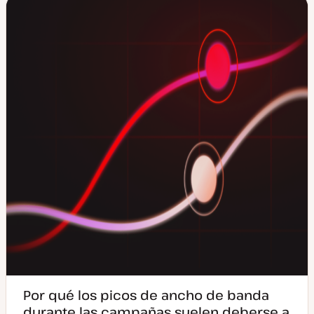
a
a
c
t
u
a
l
i
z
a
d
a
Por qué los picos de ancho de banda
durante las campañas suelen deberse a