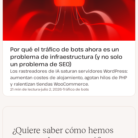
Por qué el tráfico de bots ahora es un
problema de infraestructura (y no solo
un problema de SEO)
Los rastreadores de IA saturan servidores WordPress:
aumentan costes de alojamiento, agotan hilos de PHP
y ralentizan tiendas WooCommerce.
21 min de lectura
julio 2, 2026
Tráfico de bots
Tiempo de lectura
F
T
e
e
c
m
h
a
a
a
c
t
u
¿Quiere saber cómo hemos
a
l
i