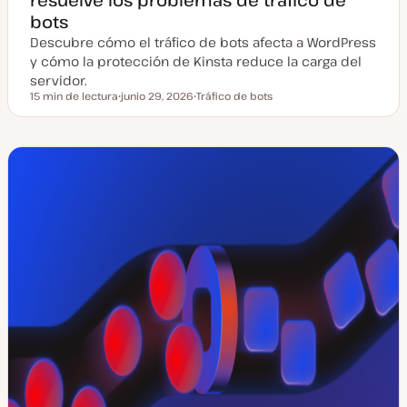
bots
Descubre cómo el tráfico de bots afecta a WordPress
y cómo la protección de Kinsta reduce la carga del
servidor.
15 min de lectura
junio 29, 2026
Tráfico de bots
Tiempo de lectura
F
T
e
e
c
m
h
a
a
a
c
t
u
a
l
i
z
a
d
a