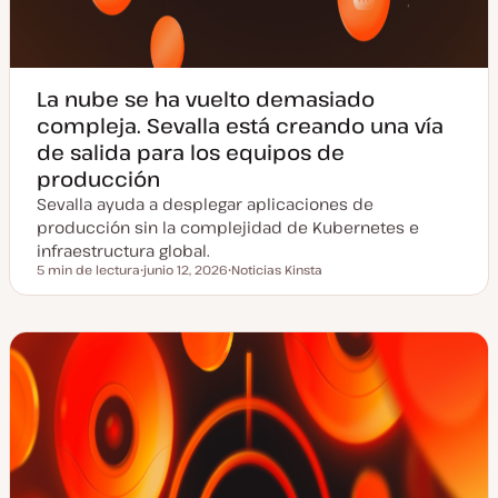
La nube se ha vuelto demasiado
compleja. Sevalla está creando una vía
de salida para los equipos de
producción
Sevalla ayuda a desplegar aplicaciones de
producción sin la complejidad de Kubernetes e
infraestructura global.
5 min de lectura
junio 12, 2026
Noticias Kinsta
Tiempo de lectura
F
T
e
e
c
m
h
a
a
a
c
t
u
a
l
i
z
a
d