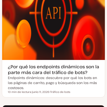
a
¿Por qué los endpoints dinámicos son la
parte más cara del tráfico de bots?
Endpoints dinámicos: descubre por qué los bots en
las páginas de carrito, pago y búsqueda son los más
costosos.
13 min de lectura
junio 11, 2026
Tráfico de bots
Tiempo de lectura
F
T
e
e
c
m
h
a