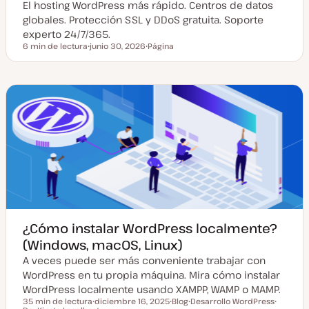
El hosting WordPress más rápido. Centros de datos
globales. Protección SSL y DDoS gratuita. Soporte
experto 24/7/365.
6 min de lectura
junio 30, 2026
Página
Tiempo de lectura
F
T
e
i
c
p
h
o
a
d
a
e
c
p
t
o
u
s
a
t
l
i
z
a
d
a
¿Cómo instalar WordPress localmente?
(Windows, macOS, Linux)
A veces puede ser más conveniente trabajar con
WordPress en tu propia máquina. Mira cómo instalar
WordPress localmente usando XAMPP, WAMP o MAMP.
35 min de lectura
diciembre 16, 2025
Blog
Desarrollo WordPress