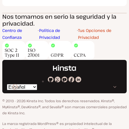
Nos tomamos en serio la seguridad y la
privacidad.
Centro de
Política de
Tus Opciones de
Confianza
Privacidad
Privacidad
SOC 2
ISO
Type II
27001
GDPR
CCPA
Kinsta
Kinsta
Kinsta
Kinsta
Kinsta
Cambiar
en
en
en
en
en
idioma
GitHub
X
YouTube
Facebook
LinkedIn
© 2013 - 2026 Kinsta Inc. Todos los derechos reservados.
Kinsta®,
MyKinsta®, DevKinsta®, and Sevalla® son marcas comerciales propiedad
de Kinsta Inc.
La marca registrada WordPress® es propiedad intelectual de la