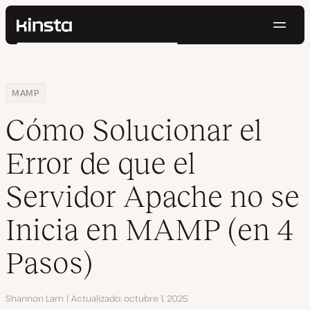
Naveg
Kinsta®
Buscar
Plataforma
Soluciones
Iniciar Sesión
Pruébalo gratis
Home
Centro de Recursos
Blog
Cómo Solucionar el Error de que el Servidor Apache no se Inicia
MAMP
Precios
Recursos
Cómo Solucionar el
Contacto
Error de que el
Servidor Apache no se
Inicia en MAMP (en 4
Pasos)
Autor
Shannon Lam
Actualizado
octubre 1, 2025