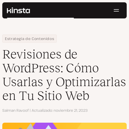
Naveg
Kinsta®
Buscar
Plataforma
Soluciones
Iniciar Sesión
Pruébalo gratis
Home
Centro de Recursos
Blog
Revisiones de WordPress: Cómo Usarlas y Optimizarlas en Tu Sit
Estrategia de Contenidos
Precios
Recursos
Revisiones de
Contacto
WordPress: Cómo
Usarlas y Optimizarlas
en Tu Sitio Web
Autor
Salman Ravoof
Actualizado
noviembre 21, 2023