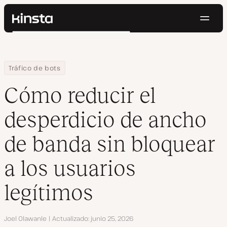
Naveg
Kinsta®
Buscar
Plataforma
Soluciones
Iniciar Sesión
Pruébalo gratis
Home
Centro de Recursos
Blog
Cómo reducir el desperdicio de ancho de banda sin bloquear a l
Tráfico de bots
Precios
Recursos
Cómo reducir el
Contacto
desperdicio de ancho
de banda sin bloquear
a los usuarios
legítimos
Autor
Joel Olawanle
Actualizado
junio 25, 2026