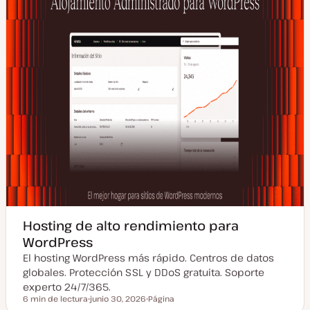
Hosting de alto rendimiento para
WordPress
El hosting WordPress más rápido. Centros de datos
globales. Protección SSL y DDoS gratuita. Soporte
experto 24/7/365.
6 min de lectura
junio 30, 2026
Página
Tiempo de lectura
F
T