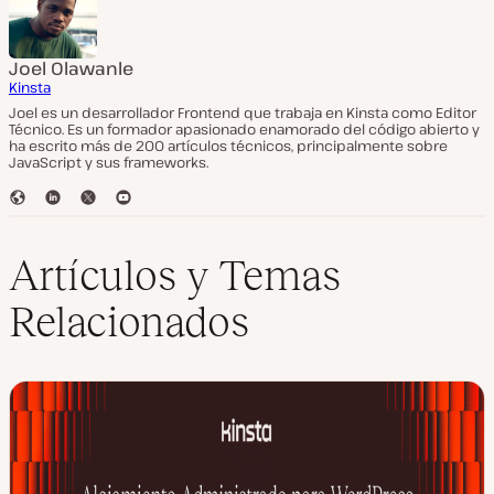
Joel Olawanle
Kinsta
Joel es un desarrollador Frontend que trabaja en Kinsta como Editor
Técnico. Es un formador apasionado enamorado del código abierto y
ha escrito más de 200 artículos técnicos, principalmente sobre
JavaScript y sus frameworks.
S
L
T
Y
i
i
w
o
t
n
i
u
i
k
t
T
Artículos y Temas
o
e
t
u
w
d
e
b
Relacionados
e
I
r
e
b
n