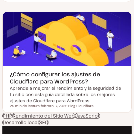
e
i
c
p
h
o
a
d
a
e
c
p
t
o
u
s
a
t
l
i
z
a
d
a
¿Cómo configurar los ajustes de
Cloudflare para WordPress?
Aprende a mejorar el rendimiento y la seguridad de
tu sitio con esta guía detallada sobre los mejores
ajustes de Cloudflare para WordPress.
25 min de lectura
febrero 17, 2025
Blog
Cloudflare
Tiempo de lectura
F
T
T
e
i
e
PHP
Rendimiento del Sitio Web
JavaScript
c
p
m
Desarrollo local
SEO
h
o
a
a
d
a
e
c
p