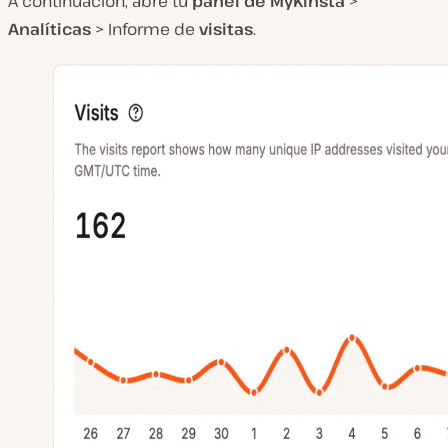
A continuación, abre tu
panel de MyKinsta
>
Analíticas
> Informe de
visitas
.