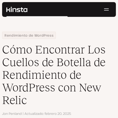
Naveg
Kinsta®
Buscar
Plataforma
Soluciones
Iniciar Sesión
Pruébalo gratis
Home
Centro de Recursos
Blog
Cómo Encontrar Los Cuellos de Botella de Rendimiento de Word
Rendimiento de WordPress
Precios
Recursos
Cómo Encontrar Los
Contacto
Cuellos de Botella de
Rendimiento de
WordPress con New
Relic
Autor
Jon Penland
Actualizado
febrero 20, 2025