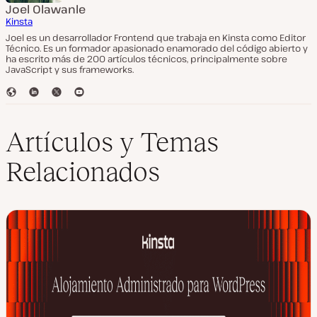
Joel Olawanle
Kinsta
Joel es un desarrollador Frontend que trabaja en Kinsta como Editor
Técnico. Es un formador apasionado enamorado del código abierto y
ha escrito más de 200 artículos técnicos, principalmente sobre
JavaScript y sus frameworks.
S
L
T
Y
i
i
w
o
t
n
i
u
i
k
t
T
Artículos y Temas
o
e
t
u
w
d
e
b
Relacionados
e
I
r
e
b
n