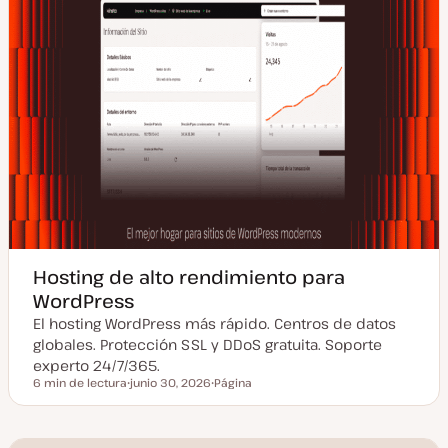
Hosting de alto rendimiento para
WordPress
El hosting WordPress más rápido. Centros de datos
globales. Protección SSL y DDoS gratuita. Soporte
experto 24/7/365.
6 min de lectura
junio 30, 2026
Página
Tiempo de lectura
F
T
e
i
c
p
h
o
a
d