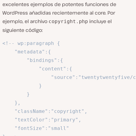
excelentes ejemplos de potentes funciones de
WordPress añadidas recientemente al core. Por
ejemplo, el archivo
incluye el
copyright.php
siguiente código:
<!-- wp:paragraph {

	"metadata":{

		"bindings":{

			"content":{

				"source":"twentytwentyfive/copyright"

			}

		}

	},

	"className":"copyright",

	"textColor":"primary",

	"fontSize":"small"
