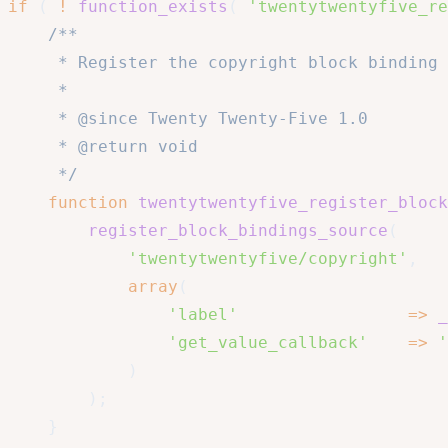
if
(
!
function_exists
(
'twentytwentyfive_re
/**

	 * Register the copyright block binding source.

	 *

	 * @since Twenty Twenty-Five 1.0

	 * @return void

	 */
function
twentytwentyfive_register_block
register_block_bindings_source
(
'twentytwentyfive/copyright'
,
array
(
'label'
=>
_
'get_value_callback'
=>
'
)
)
;
}