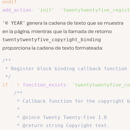
endif
;
add_action
(
'init'
,
'twentytwentyfive_regist
genera la cadena de texto que se muestra
'© YEAR'
en la página, mientras que la llamada de retorno
twentytwentyfive_copyright_binding
proporciona la cadena de texto formateada:
/**

 * Register block binding callback function 
 */
if
(
!
function_exists
(
'twentytwentyfive_co
/**

	 * Callback function for the copyright block binding source.

	 *

	 * @since Twenty Twenty-Five 1.0

	 * @return string Copyright text.
