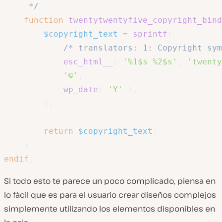
	 */
function
twentytwentyfive_copyright_bind
$copyright_text
=
sprintf
(
/* translators: 1: Copyright sym
esc_html__
(
'%1$s %2$s'
,
'twenty
'©'
,
wp_date
(
'Y'
)
,
)
;
return
$copyright_text
;
}
endif
;
Si todo esto te parece un poco complicado, piensa en
lo fácil que es para el usuario crear diseños complejos
simplemente utilizando los elementos disponibles en