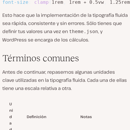
font-size
:
clamp
(
1rem
,
 1rem + 0.5vw
,
 1.25rem
Esto hace que la implementación de la tipografía fluida
sea rápida, consistente y sin errores. Sólo tienes que
definir tus valores una vez en
, y
theme.json
WordPress se encarga de los cálculos.
Términos comunes
Antes de continuar, repasemos algunas unidades
clave utilizadas en la tipografía fluida. Cada una de ellas
tiene una escala relativa a otra.
U
ni
d
Definición
Notas
a
d