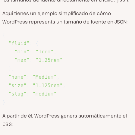
Aquí tienes un ejemplo simplificado de cómo
WordPress representa un tamaño de fuente en JSON:
{
"fluid"
:
{
"min"
:
"1rem"
,
"max"
:
"1.25rem"
}
,
"name"
:
"Medium"
,
"size"
:
"1.125rem"
,
"slug"
:
"medium"
}
A partir de él, WordPress genera automáticamente el
CSS: