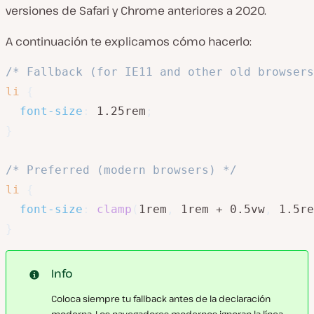
versiones de Safari y Chrome anteriores a 2020.
A continuación te explicamos cómo hacerlo:
/* Fallback (for IE11 and other old browsers
li
{
font-size
:
 1.25rem
;
}
/* Preferred (modern browsers) */
li
{
font-size
:
clamp
(
1rem
,
 1rem + 0.5vw
,
 1.5re
}
Info
Coloca siempre tu fallback antes de la declaración
moderna. Los navegadores modernos ignoran la línea