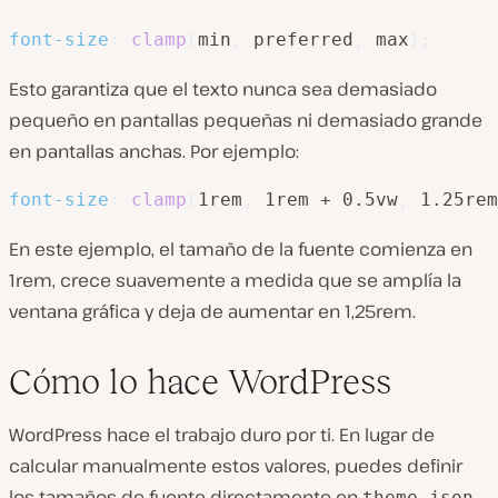
font-size
:
clamp
(
min
,
 preferred
,
 max
)
;
Esto garantiza que el texto nunca sea demasiado
pequeño en pantallas pequeñas ni demasiado grande
en pantallas anchas. Por ejemplo:
font-size
:
clamp
(
1rem
,
 1rem + 0.5vw
,
 1.25rem
En este ejemplo, el tamaño de la fuente comienza en
1rem, crece suavemente a medida que se amplía la
ventana gráfica y deja de aumentar en 1,25rem.
Cómo lo hace WordPress
WordPress hace el trabajo duro por ti. En lugar de
calcular manualmente estos valores, puedes definir
los tamaños de fuente directamente en
.
theme.json