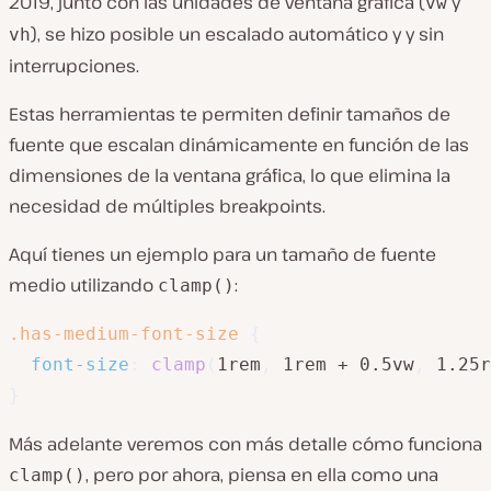
2019, junto con las unidades de ventana gráfica (
y
vw
), se hizo posible un escalado automático y y sin
vh
interrupciones.
Estas herramientas te permiten definir tamaños de
fuente que escalan dinámicamente en función de las
dimensiones de la ventana gráfica, lo que elimina la
necesidad de múltiples breakpoints.
Aquí tienes un ejemplo para un tamaño de fuente
medio utilizando
:
clamp()
.has-medium-font-size
{
font-size
:
clamp
(
1rem
,
 1rem + 0.5vw
,
 1.25r
}
Más adelante veremos con más detalle cómo funciona
, pero por ahora, piensa en ella como una
clamp()