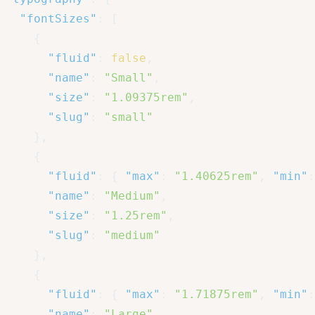
"fontSizes"
:
[
{
"fluid"
:
false
,
"name"
:
"Small"
,
"size"
:
"1.09375rem"
,
"slug"
:
"small"
}
,
{
"fluid"
:
{
"max"
:
"1.40625rem"
,
"min"
:
"name"
:
"Medium"
,
"size"
:
"1.25rem"
,
"slug"
:
"medium"
}
,
{
"fluid"
:
{
"max"
:
"1.71875rem"
,
"min"
:
"name"
:
"Large"
,