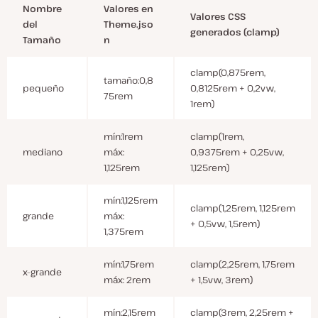
Nombre
Valores en
Valores CSS
del
Theme.jso
generados (clamp)
Tamaño
n
clamp(0,875rem,
tamaño:0,8
pequeño
0,8125rem + 0,2vw,
75rem
1rem)
mín:1rem
clamp(1rem,
mediano
máx:
0,9375rem + 0,25vw,
1,125rem
1,125rem)
mín:1,125rem
clamp(1,25rem, 1,125rem
grande
máx:
+ 0,5vw, 1,5rem)
1,375rem
mín:1,75rem
clamp(2,25rem, 1,75rem
x-grande
máx: 2rem
+ 1,5vw, 3rem)
mín:2,15rem
clamp(3rem, 2,25rem +