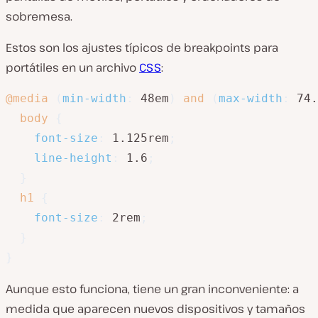
sobremesa.
Estos son los ajustes típicos de breakpoints para
portátiles en un archivo
CSS
:
@media
(
min-width
:
 48em
)
and
(
max-width
:
 74.
body
{
font-size
:
 1.125rem
;
line-height
:
 1.6
;
}
h1
{
font-size
:
 2rem
;
}
}
Aunque esto funciona, tiene un gran inconveniente: a
medida que aparecen nuevos dispositivos y tamaños